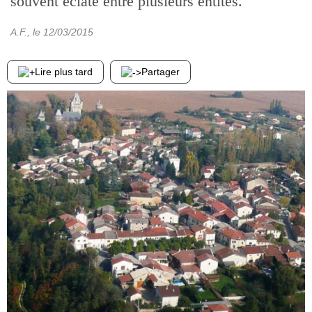
souvent éclaté entre plusieurs entités.
A.F.
, le
12/03/2015
Lire plus tard
Partager