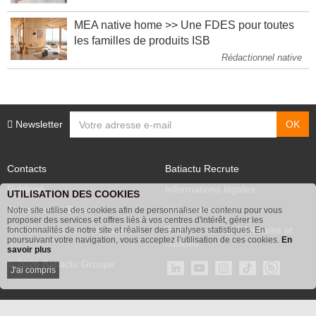
MEA native home >> Une FDES pour toutes
les familles de produits ISB
Rédactionnel native
Newsletter
Contacts
Batiactu Recrute
Publicité
Informations légales
UTILISATION DES COOKIES
Abonnement Batiactu
Site annonceurs
Notre site utilise des cookies afin de personnaliser le contenu pour vous
proposer des services et offres liés à vos centres d'intérêt, gérer les
Voir les contenus+ de Batiactu
Politique de confidentialité et
fonctionnalités de notre site et réaliser des analyses statistiques. En
poursuivant votre navigation, vous acceptez l’utilisation de ces cookies.
En
cookies
savoir plus
© 2026 Batiactu Groupe
J'ai compris