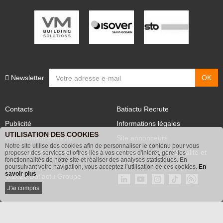
Newsletter
Contacts
Batiactu Recrute
Publicité
Informations légales
UTILISATION DES COOKIES
Abonnement Batiactu
Site annonceurs
Notre site utilise des cookies afin de personnaliser le contenu pour vous
Voir les contenus+ de Batiactu
Politique de confidentialité et
proposer des services et offres liés à vos centres d'intérêt, gérer les
fonctionnalités de notre site et réaliser des analyses statistiques. En
cookies
poursuivant votre navigation, vous acceptez l’utilisation de ces cookies.
En
savoir plus
© 2026 Batiactu Groupe
J'ai compris