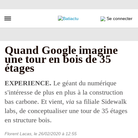
Aller
au
contenu
Toggle navigation
Se connecter
principal
Quand Google imagine
une tour en bois de 35
étages
EXPERIENCE.
Le géant du numérique
s'intéresse de plus en plus à la construction
bas carbone. Et vient,
via
sa filiale Sidewalk
labs, de conceptualiser une tour de 35 étages
en structure bois.
Florent Lacas
, le
26/02/2020
à 12:55