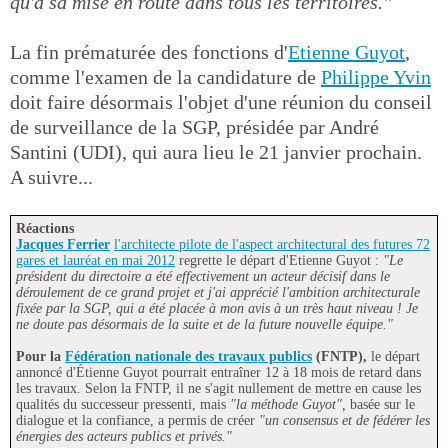
qu'à sa mise en route dans tous les territoires."
La fin prématurée des fonctions d'
Etienne Guyot
,
comme l'examen de la candidature de
Philippe Yvin
doit faire désormais l'objet d'une réunion du conseil
de surveillance de la SGP, présidée par André
Santini (UDI), qui aura lieu le 21 janvier prochain.
A suivre...
Réactions
Jacques Ferrier
l'architecte pilote de l'aspect architectural des futures 72
gares et lauréat en mai 2012
regrette le départ d'Etienne Guyot :
"Le
président du directoire a été effectivement un acteur décisif dans le
déroulement de ce grand projet et j'ai apprécié l'ambition architecturale
fixée par la SGP, qui a été placée à mon avis à un très haut niveau ! Je
ne doute pas désormais de la suite et de la future nouvelle équipe."
Pour la
Fédération nationale des travaux publics
(FNTP),
le départ
annoncé d'Étienne Guyot pourrait entraîner 12 à 18 mois de retard dans
les travaux. Selon la FNTP, il ne s'agit nullement de mettre en cause les
qualités du successeur pressenti, mais
"la méthode Guyot",
basée sur le
dialogue et la confiance, a permis de créer
"un consensus et de fédérer les
énergies des acteurs publics et privés."