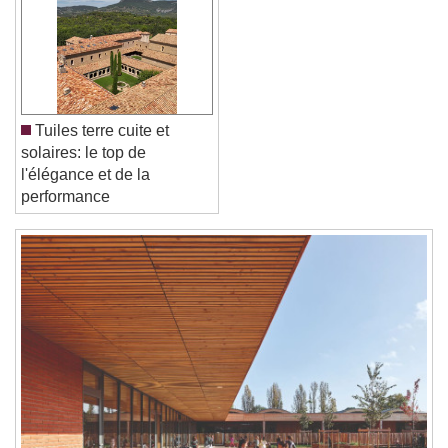
Text Edge Style
Font Family
Tuiles terre cuite et
Reset
Done
solaires: le top de
Close Modal Dialog
l'élégance et de la
End of dialog window.
performance