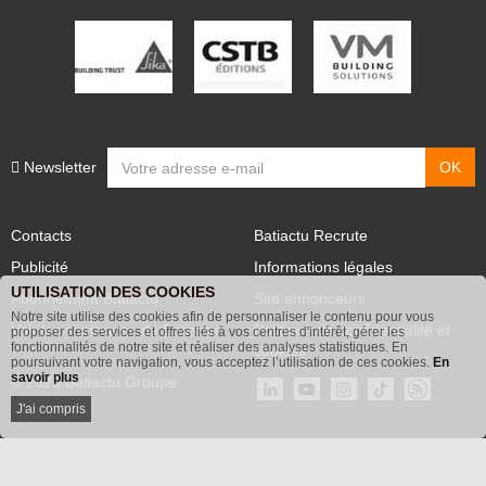
PARTENAIRES
Newsletter
Contacts
Batiactu Recrute
Publicité
Informations légales
UTILISATION DES COOKIES
Abonnement Batiactu
Site annonceurs
Notre site utilise des cookies afin de personnaliser le contenu pour vous
proposer des services et offres liés à vos centres d'intérêt, gérer les
Voir les contenus+ de Batiactu
Politique de confidentialité et
fonctionnalités de notre site et réaliser des analyses statistiques. En
poursuivant votre navigation, vous acceptez l’utilisation de ces cookies.
En
cookies
savoir plus
© 2026 Batiactu Groupe
J'ai compris