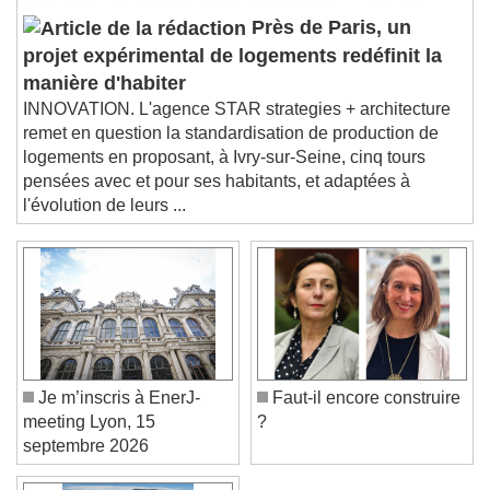
subtitles off
, selected
Audio Track
Près de Paris, un
projet expérimental de logements redéfinit la
Picture-in-Picture
Fullscreen
manière d'habiter
This is a modal window.
INNOVATION. L'agence STAR strategies + architecture
Beginning of dialog window. Escape will cancel
remet en question la standardisation de production de
and close the window.
logements en proposant, à Ivry-sur-Seine, cinq tours
Text
pensées avec et pour ses habitants, et adaptées à
l'évolution de leurs ...
Color
Opacity
Text Background
Color
Opacity
Caption Area Background
Color
Opacity
Je m’inscris à EnerJ-
Faut-il encore construire
Font Size
meeting Lyon, 15
?
septembre 2026