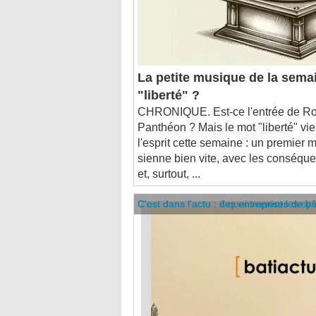
La petite musique de la semai
"liberté" ?
CHRONIQUE. Est-ce l'entrée de Rob
Panthéon ? Mais le mot "liberté" vien
l'esprit cette semaine : un premier mi
sienne bien vite, avec les conséque
et, surtout, ...
C'est dans l'actu : des entreprises de b
C'est dans l'actu : à quoi servent les sy