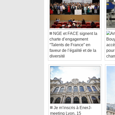
NGE et FACE signent la
charte d’engagement
Bouy
“Talents de France” en
accé
faveur de l’égalité et de la
pour
diversité
chan
Je m’inscris à EnerJ-
meeting Lyon, 15
septembre 2026