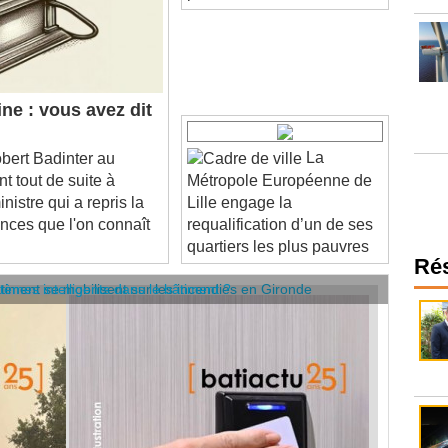
ne : vous avez dit
La
ert Badinter au
t tout de suite à
Métropole Européenne de
nistre qui a repris la
Lille engage la
nces que l'on connaît
requalification d’un de ses
quartiers les plus pauvres
Ré
âtiment se mobilisent sur les incendies en Gironde
stèmes intelligents dans le bâtiment ?