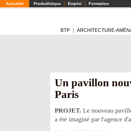
Aller
Actualité
Produithèque
Emploi
Formation
au
contenu
principal
BTP
ARCHITECTURE-AMÉN
Un pavillon nouv
Paris
PROJET.
Le nouveau pavillon
a été imaginé par l'agence d'a