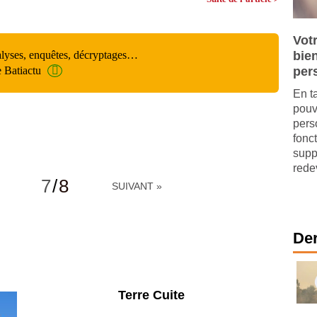
Votr
alyses, enquêtes, décryptages…
bie
e Batiactu
per
En t
pouv
pers
fonct
supp
redev
7
/
8
SUIVANT »
Der
Parking et garages