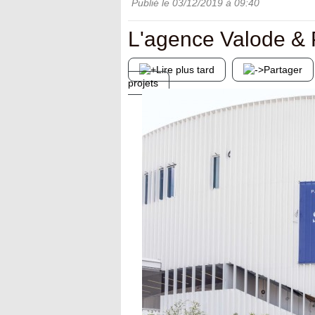
Publié le
03/12/2019
à 09:40
L'agence Valode & 
Lire plus tard
Partager
projets