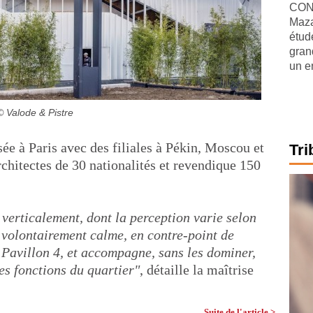
CONJ
Maza
étude
gran
un e
© Valode & Pistre
sée à Paris avec des filiales à Pékin, Moscou et
Tri
rchitectes de 30 nationalités et revendique 150
verticalement, dont la perception varie selon
t volontairement calme, en contre-point de
u Pavillon 4, et accompagne, sans les dominer,
res fonctions du quartier"
, détaille la maîtrise
Suite de l'article >