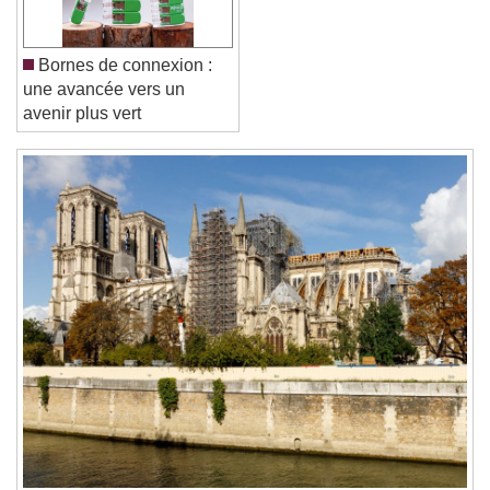
Font Family
Bornes de connexion :
une avancée vers un
Reset
Done
avenir plus vert
Close Modal Dialog
End of dialog window.