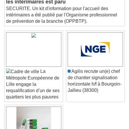
les intérimaires est paru
Picture-in-Picture
Fullscreen
This is a modal window.
SECURITE. Un kit d'information pour l'accueil des
intérimaires a été publié par l'Organisme professionnel
Beginning of dialog window. Escape will cancel
de prévention de la branche (OPPBTP).
and close the window.
Text
Color
Opacity
Text Background
Color
Opacity
La
Agilis recrute un(e) chef
Caption Area Background
de chantier signalisation
Métropole Européenne de
horizontale h/f à Bourgoin-
Lille engage la
Color
Opacity
Jallieu (38300)
requalification d’un de ses
Font Size
quartiers les plus pauvres
Text Edge Style