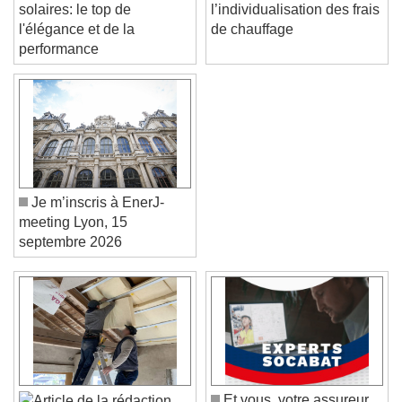
solaires: le top de
l’individualisation des frais
l'élégance et de la
de chauffage
performance
Je m’inscris à EnerJ-
meeting Lyon, 15
septembre 2026
Video Player is loading.
Play Video
Play
Skip Backward
Skip Forward
Unmute
Et vous, votre assureur