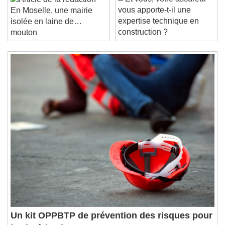
Current Time
0:00
vous apporte-t-il une
En Moselle, une mairie
/
expertise technique en
isolée en laine de…
Duration
-:-
construction ?
mouton
Loaded
:
0%
Stream Type
LIVE
Seek to live, currently behind live
LIVE
Remaining Time
-
0:00
1x
Playback Rate
Chapters
Chapters
Descriptions
descriptions off
, selected
Subtitles
subtitles settings
, opens subtitles
settings dialog
subtitles off
, selected
Audio Track
Un kit OPPBTP de prévention des risques pour