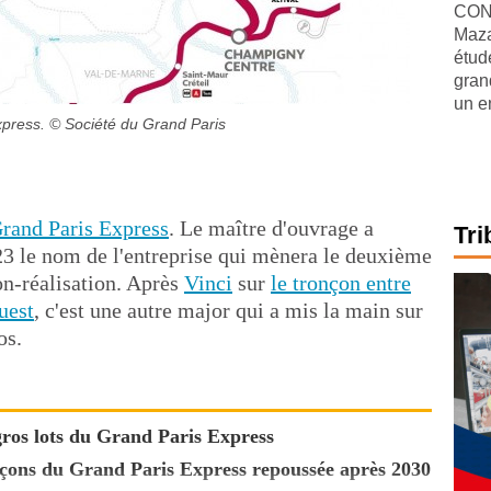
CONJ
Maza
étude
gran
un e
xpress.
© Société du Grand Paris
rand Paris Express
. Le maître d'ouvrage a
Tri
23 le nom de l'entreprise qui mènera le deuxième
n-réalisation. Après
Vinci
sur
le tronçon entre
uest
, c'est une autre major qui a mis la main sur
os.
gros lots du Grand Paris Express
nçons du Grand Paris Express repoussée après 2030