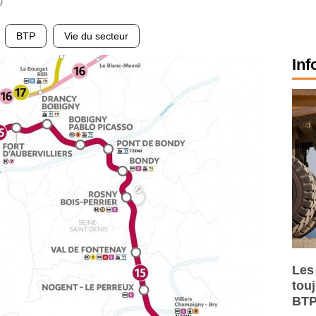
9
BTP
Vie du secteur
Inf
Les
tou
BTP