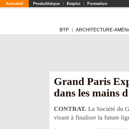
Aller
Actualité
Produithèque
Emploi
Formation
au
contenu
principal
BTP
ARCHITECTURE-AMÉN
Grand Paris Expr
dans les mains d
CONTRAT.
La Société du Gr
visant à finaliser la future li