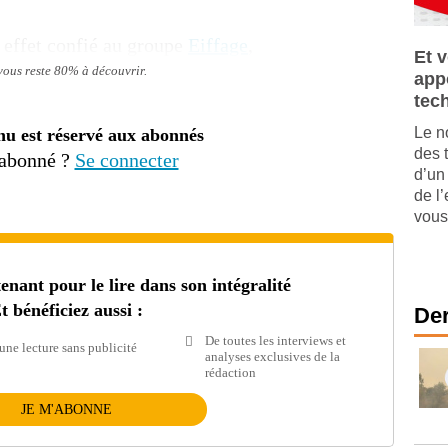
n effet confié au groupe
Eiffage
,
Et 
 vous reste 80% à découvrir.
appo
tec
Le n
nu est réservé aux abonnés
des 
 abonné ?
Se connecter
d’un
de l
vous 
ant pour le lire dans son intégralité
t bénéficiez aussi :
Der
De toutes les interviews et
une lecture sans publicité
analyses exclusives de la
rédaction
JE M'ABONNE