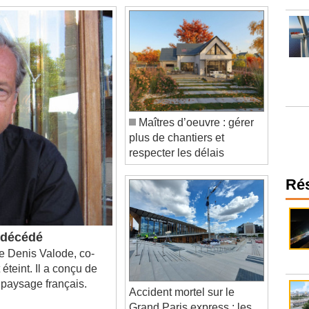
Maîtres d’oeuvre : gérer
plus de chantiers et
respecter les délais
Ré
t décédé
 Denis Valode, co-
 éteint. Il a conçu de
 paysage français.
Accident mortel sur le
Grand Paris express : les
dirigeants d'une entreprise