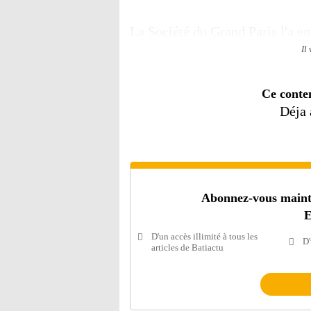
La Société du Grand Paris l'a e
Il
Ce conte
Déja
Abonnez-vous mainten
E
D'un accès illimité à tous les
D'
articles de Batiactu