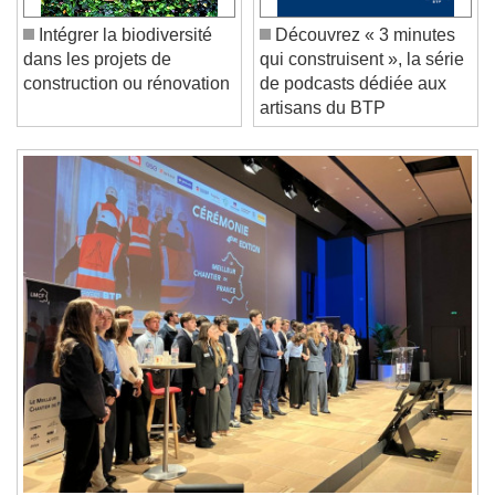
Current Time
0:00
/
Intégrer la biodiversité
Découvrez « 3 minutes
Duration
-:-
dans les projets de
qui construisent », la série
Loaded
:
0%
construction ou rénovation
de podcasts dédiée aux
Stream Type
LIVE
artisans du BTP
Seek to live, currently behind live
LIVE
Remaining Time
-
0:00
1x
Playback Rate
Chapters
Chapters
Descriptions
descriptions off
, selected
Subtitles
subtitles settings
, opens subtitles
settings dialog
subtitles off
, selected
Audio Track