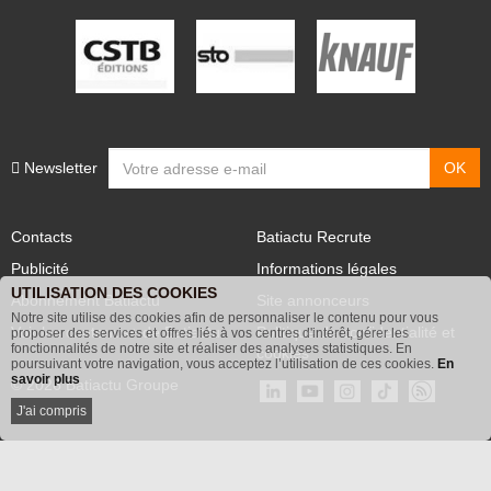
Newsletter
Contacts
Batiactu Recrute
Publicité
Informations légales
UTILISATION DES COOKIES
Abonnement Batiactu
Site annonceurs
Notre site utilise des cookies afin de personnaliser le contenu pour vous
Voir les contenus+ de Batiactu
Politique de confidentialité et
proposer des services et offres liés à vos centres d'intérêt, gérer les
fonctionnalités de notre site et réaliser des analyses statistiques. En
cookies
poursuivant votre navigation, vous acceptez l’utilisation de ces cookies.
En
savoir plus
© 2026 Batiactu Groupe
J'ai compris