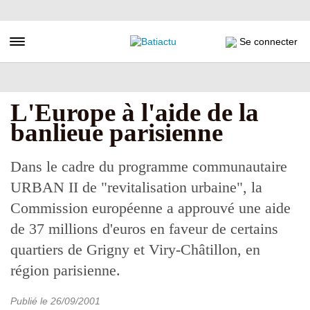
Aller
au
contenu
Toggle navigation
Se connecter
principal
L'Europe à l'aide de la
banlieue parisienne
Dans le cadre du programme communautaire
URBAN II de "revitalisation urbaine", la
Commission européenne a approuvé une aide
de 37 millions d'euros en faveur de certains
quartiers de Grigny et Viry-Châtillon, en
région parisienne.
Publié le
26/09/2001