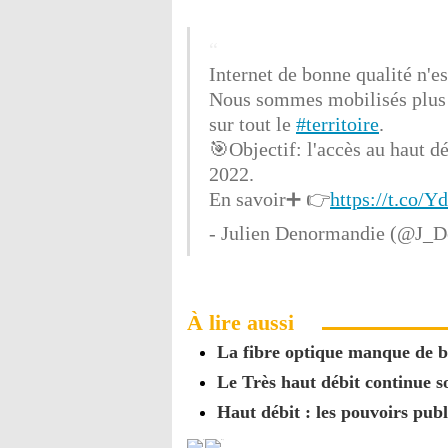
Internet de bonne qualité n'es
Nous sommes mobilisés plus q
sur tout le
#territoire
.
🎯Objectif: l'accès au haut dé
2022.
En savoir➕ 👉
https://t.co/
- Julien Denormandie (@J_
À lire aussi
La fibre optique manque de b
Le Très haut débit continue 
Haut débit : les pouvoirs publ