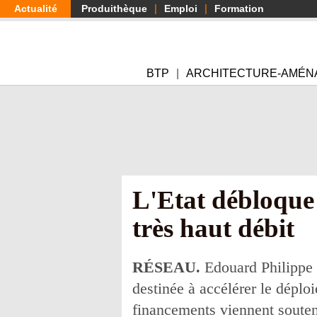
Aller
Actualité
Produithèque
Emploi
Formation
au
contenu
principal
BTP
ARCHITECTURE-AMÉN
L'Etat débloque
très haut débit
RÉSEAU.
Edouard Philippe a
destinée à accélérer le déploi
financements viennent soutenir