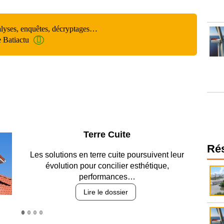
alyses, enquêtes, décryptages…
e Batiactu
Parking et garages
Ré
Entre circulation, sécurisation des accès, durabilité
des revêtements et intégration…
Lire le dossier