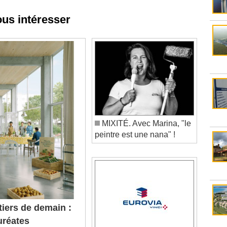
ous intéresser
MIXITÉ. Avec Marina, "le
peintre est une nana" !
iers de demain :
uréates
cture, d'urbanisme et