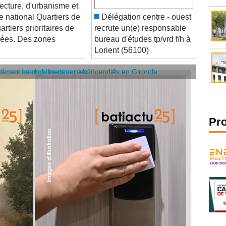
 national Quartiers de
Délégation centre - ouest
rtiers prioritaires de
recrute un(e) responsable
oilées. Des zones
bureau d'études tp/vrd f/h à
Lorient (56100)
âtiment se mobilisent sur les incendies en Gironde
stèmes intelligents dans le bâtiment ?
Pr