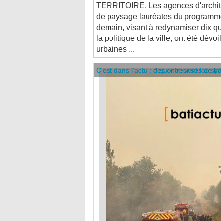
de paysage lauréates du programme
demain, visant à redynamiser dix qua
la politique de la ville, ont été dév
urbaines ...
C'est dans l'actu : des entreprises de b
C'est dans l'actu : à quoi servent les sy