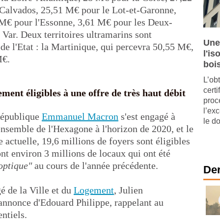
 Calvados, 25,51 M€ pour le Lot-et-Garonne,
M€ pour l'Essonne, 3,61 M€ pour les Deux-
 Var. Deux territoires ultramarins sont
Une
 de l'Etat : la Martinique, qui percevra 50,55 M€,
l'is
M€.
boi
L’ob
cert
ement éligibles à une offre de très haut débit
proc
l’ex
 République
Emmanuel Macron
s'est engagé à
le d
'ensemble de l'Hexagone à l'horizon de 2020, et le
e actuelle, 19,6 millions de foyers sont éligibles
ont environ 3 millions de locaux qui ont été
optique"
au cours de l'année précédente.
Der
é de la Ville et du
Logement
, Julien
'annonce d'Edouard Philippe, rappelant au
ntiels.