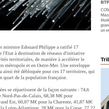
BTP
CONJ
Maza
étude
gran
un e
 ministre Edouard Philippe a ratifié 17
'Etat à destination de réseaux d'initiative
ités territoriales, de manière à accélérer le
Tri
 en métropole et en Outre-Mer. Une enveloppe
a ainsi été débloquée pour ces 17 territoires, qui
 quart de la population française.
s se répartissent de la façon suivante : 74,6
e Nord-Pas-de-Calais, 68,38 M€ pour
rand Est, 60,07 M€ pour la Charente, 41,87 M€
la Loire-Atlantique, 28 M€ pour la Corse, 27,22