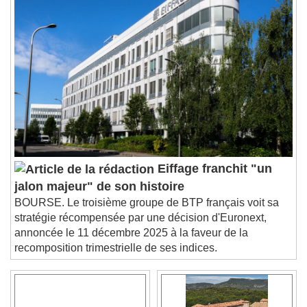
Descriptions
descriptions off
, selected
Subtitles
subtitles settings
, opens subtitles
settings dialog
subtitles off
, selected
Audio Track
Picture-in-Picture
Fullscreen
This is a modal window.
Eiffage franchit "un
Beginning of dialog window. Escape will cancel
jalon majeur" de son histoire
and close the window.
BOURSE. Le troisième groupe de BTP français voit sa
Text
stratégie récompensée par une décision d'Euronext,
annoncée le 11 décembre 2025 à la faveur de la
Color
Opacity
recomposition trimestrielle de ses indices.
Text Background
Color
Opacity