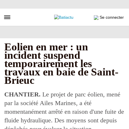
Aller
au
contenu
Toggle navigation
Se connecter
principal
Eolien en mer : un
incident suspend
temporairement les
travaux en baie de Saint-
Brieuc
CHANTIER.
Le projet de parc éolien, mené
par la société Ailes Marines, a été
momentanément arrêté en raison d'une fuite de
fluide hydraulique. Des moyens sont depuis
dépêchés pour évaluer la situation.