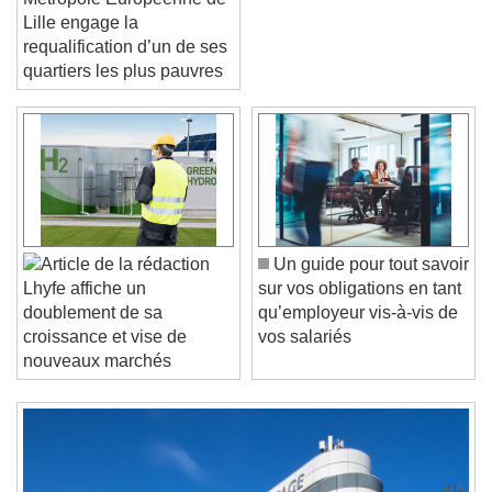
Lille engage la
requalification d’un de ses
quartiers les plus pauvres
Video Player is loading.
Play Video
Play
Skip Backward
Skip Forward
Unmute
Current Time
0:00
/
Un guide pour tout savoir
Duration
-:-
sur vos obligations en tant
Lhyfe affiche un
Loaded
:
0%
qu’employeur vis-à-vis de
doublement de sa
Stream Type
LIVE
vos salariés
croissance et vise de
Seek to live, currently behind live
LIVE
nouveaux marchés
Remaining Time
-
0:00
1x
Playback Rate
Chapters
Chapters