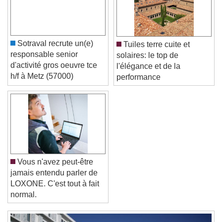
Caption Area Background
Color
Opacity
Font Size
Sotraval recrute un(e)
Tuiles terre cuite et
responsable senior
solaires: le top de
d'activité gros oeuvre tce
l'élégance et de la
Text Edge Style
h/f à Metz (57000)
performance
Font Family
Reset
Done
Close Modal Dialog
Vous n'avez peut-être
End of dialog window.
jamais entendu parler de
LOXONE. C'est tout à fait
normal.