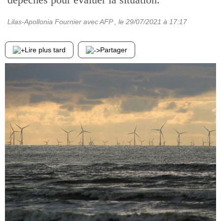
Lilas-Apollonia Fournier avec AFP
, le
29/07/2021
à 17:17
Lire plus tard
Partager