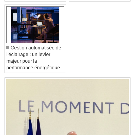
cvc 41 f/h à Blois (41000)
normal.
Font Family
Reset
Done
Close Modal Dialog
End of dialog window.
Gestion automatisée de
l'éclairage : un levier
majeur pour la
performance énergétique