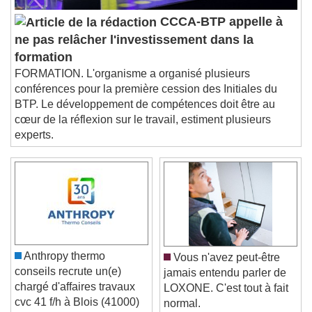
Picture-in-Picture
Fullscreen
CCCA-BTP appelle à
This is a modal window.
ne pas relâcher l'investissement dans la
Beginning of dialog window. Escape will cancel
formation
and close the window.
FORMATION. L'organisme a organisé plusieurs
Text
conférences pour la première cession des Initiales du
BTP. Le développement de compétences doit être au
Color
Opacity
cœur de la réflexion sur le travail, estiment plusieurs
Text Background
experts.
Color
Opacity
Caption Area Background
Color
Opacity
Font Size
Anthropy thermo
Vous n'avez peut-être
conseils recrute un(e)
jamais entendu parler de
Text Edge Style
chargé d'affaires travaux
LOXONE. C'est tout à fait