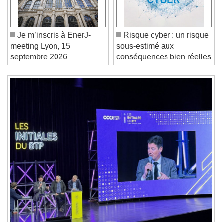
Unmute
Current Time
0:00
/
Duration
-:-
Je m’inscris à EnerJ-
Risque cyber : un risque
Loaded
:
0%
Stream Type
LIVE
meeting Lyon, 15
sous-estimé aux
Seek to live, currently behind live
LIVE
septembre 2026
conséquences bien réelles
Remaining Time
-
0:00
1x
Playback Rate
Chapters
Chapters
Descriptions
descriptions off
, selected
Subtitles
subtitles settings
, opens subtitles
settings dialog
subtitles off
, selected
Audio Track