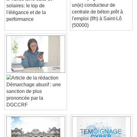
Pointpsgdbf recrute
Tuiles terre cuite et
un(e) conducteur de
solaires: le top de
centrale de béton prêt à
l'élégance et de la
l'emploi (f/h) à Saint-Lô
performance
(50000)
Démarchage abusif : une
sanction de plus
prononcée par la
DGCCRF
Video Player is loading.
Play Video
Play
Skip Backward
Skip Forward