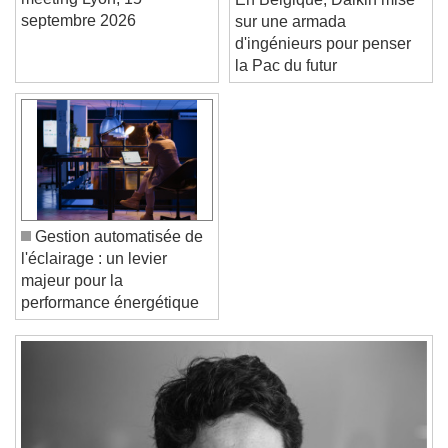
meeting Lyon, 15
En Belgique, Daikin mise
septembre 2026
sur une armada
Font Family
d'ingénieurs pour penser
la Pac du futur
Reset
Done
Close Modal Dialog
End of dialog window.
Gestion automatisée de
l'éclairage : un levier
majeur pour la
performance énergétique