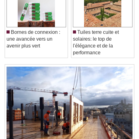
Unmute
Current Time
0:00
/
Duration
-:-
Loaded
:
0%
Bornes de connexion :
Tuiles terre cuite et
Stream Type
LIVE
une avancée vers un
solaires: le top de
Seek to live, currently behind live
LIVE
avenir plus vert
l'élégance et de la
Remaining Time
-
0:00
performance
1x
Playback Rate
Chapters
Chapters
Descriptions
descriptions off
, selected
Subtitles
subtitles settings
, opens subtitles
settings dialog
subtitles off
, selected