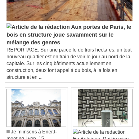
Audio Track
Picture-in-Picture
Fullscreen
This is a modal window.
Beginning of dialog window. Escape will cancel
Aux portes de Paris, le
and close the window.
bois en structure joue savamment sur le
Text
mélange des genres
REPORTAGE. Sur une parcelle de trois hectares, un tout
Color
Opacity
nouveau quartier est en train de voir le jour au nord de la
Text Background
capitale. Sur les cinq bâtiments actuellement en
construction, deux font appel à du bois, à la fois en
structure et en ...
Color
Opacity
Caption Area Background
Color
Opacity
Font Size
Text Edge Style
Je m’inscris à EnerJ-