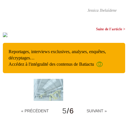
Jessica Ibelaïdene
Suite de l'article >
Reportages, interviews exclusives, analyses, enquêtes,
décryptages…
Accédez à l'intégralité des contenus de Batiactu
5
/
6
« PRÉCÉDENT
SUIVANT »