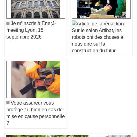
Color
Opacity
Caption Area Background
Color
Opacity
Je m’inscris à EnerJ-
Font Size
meeting Lyon, 15
Sur le salon Artibat, les
septembre 2026
robots ont des choses à
nous dire sur la
Text Edge Style
construction du futur
Font Family
Reset
Done
Close Modal Dialog
Votre assureur vous
End of dialog window.
protège-t-il bien en cas de
mise en cause personnelle
?