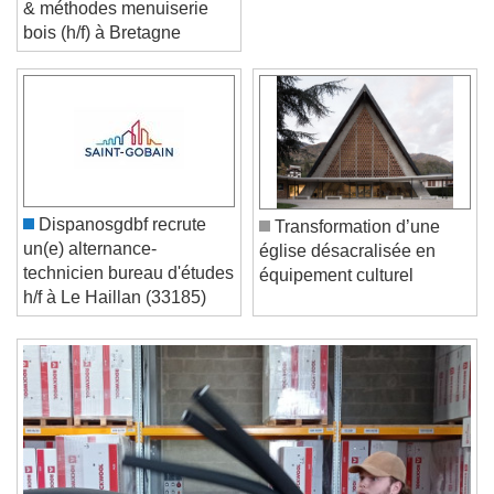
un(e) responsable études
& méthodes menuiserie
bois (h/f) à Bretagne
Video Player is loading.
Play Video
Play
Skip Backward
Skip Forward
Unmute
Dispanosgdbf recrute
Transformation d’une
Current Time
0:00
un(e) alternance-
église désacralisée en
/
technicien bureau d'études
équipement culturel
Duration
-:-
h/f à Le Haillan (33185)
Loaded
:
0%
Stream Type
LIVE
Seek to live, currently behind live
LIVE
Remaining Time
-
0:00
1x
Playback Rate
Chapters