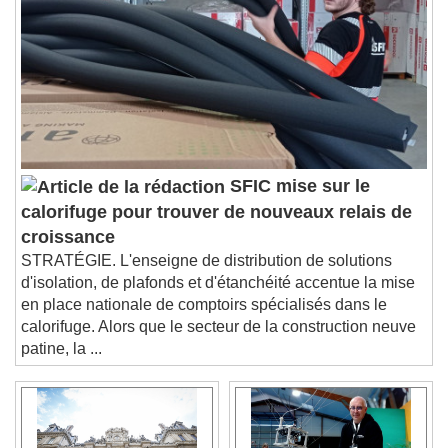
Chapters
Descriptions
descriptions off
, selected
Subtitles
subtitles settings
, opens subtitles
settings dialog
subtitles off
, selected
Audio Track
SFIC mise sur le
calorifuge pour trouver de nouveaux relais de
Picture-in-Picture
Fullscreen
croissance
This is a modal window.
STRATÉGIE. L'enseigne de distribution de solutions
Beginning of dialog window. Escape will cancel
d'isolation, de plafonds et d'étanchéité accentue la mise
and close the window.
en place nationale de comptoirs spécialisés dans le
Text
calorifuge. Alors que le secteur de la construction neuve
patine, la ...
Color
Opacity
Text Background