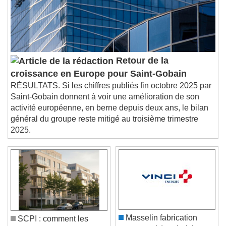
Subtitles
subtitles settings
, opens subtitles
settings dialog
subtitles off
, selected
Audio Track
Retour de la
Picture-in-Picture
Fullscreen
croissance en Europe pour Saint-Gobain
This is a modal window.
RÉSULTATS. Si les chiffres publiés fin octobre 2025 par
Beginning of dialog window. Escape will cancel
Saint-Gobain donnent à voir une amélioration de son
and close the window.
activité européenne, en berne depuis deux ans, le bilan
Text
général du groupe reste mitigé au troisième trimestre
2025.
Color
Opacity
Text Background
Color
Opacity
Caption Area Background
Color
Opacity
Masselin fabrication