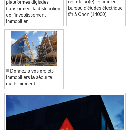
SCPI : comment les
Font Size
recrute un(e) technicien
plateformes digitales
bureau d'études électrique
transforment la distribution
f/h à Caen (14000)
de l’investissement
Text Edge Style
immobilier
Font Family
Reset
Done
Close Modal Dialog
Donnez à vos projets
End of dialog window.
immobiliers la sécurité
qu’ils méritent