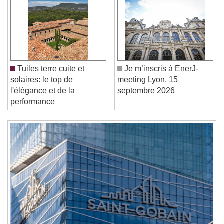
Video Player is loading.
Play Video
Play
Skip Backward
Skip Forward
Unmute
Current Time
0:00
Tuiles terre cuite et
Je m’inscris à EnerJ-
/
solaires: le top de
meeting Lyon, 15
Duration
-:-
l'élégance et de la
septembre 2026
Loaded
:
0%
performance
Stream Type
LIVE
Seek to live, currently behind live
LIVE
Remaining Time
-
0:00
1x
Playback Rate
Chapters
Chapters
Descriptions
descriptions off
, selected