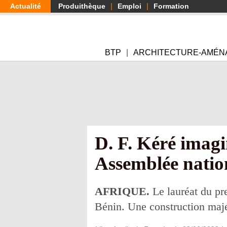
Aller
Actualité
Produithèque
Emploi
Formation
au
contenu
principal
BTP
ARCHITECTURE-AMÉN
D. F. Kéré imagi
Assemblée natio
AFRIQUE.
Le lauréat du pre
Bénin. Une construction majes