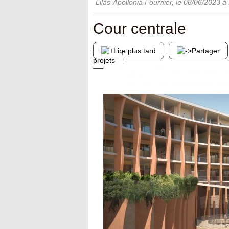
Lilas-Apollonia Fournier
, le
08/06/2023
à 
Cour centrale
Lire plus tard
Partager
projets