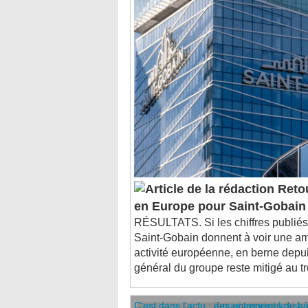
Retou
en Europe pour Saint-Gobain
RÉSULTATS. Si les chiffres publiés
Saint-Gobain donnent à voir une am
activité européenne, en berne depui
général du groupe reste mitigé au t
C'est dans l'actu : des entreprises de b
C'est dans l'actu : à quoi servent les sy