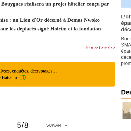
 Bouygues réalisera un projet hôtelier conçu par
L’of
enise : un Lion d'Or décerné à Demas Nwoko
épa
our les déplacés signé Holcim et la fondation
déc
Bonn
SMAB
Suite de l'article >
épar
déce
prom
alyses, enquêtes, décryptages…
e Batiactu
Der
5
/
8
SUIVANT »