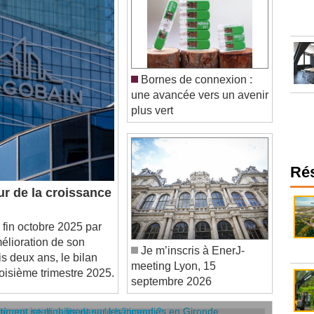
Bornes de connexion :
une avancée vers un avenir
plus vert
Ré
r de la croissance
 fin octobre 2025 par
élioration de son
Je m’inscris à EnerJ-
s deux ans, le bilan
meeting Lyon, 15
roisième trimestre 2025.
septembre 2026
âtiment se mobilisent sur les incendies en Gironde
stèmes intelligents dans le bâtiment ?