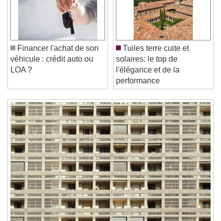
Play
Skip Backward
Skip Forward
Unmute
Current Time
0:00
/
Financer l'achat de son
Tuiles terre cuite et
Duration
-:-
véhicule : crédit auto ou
solaires: le top de
Loaded
:
0%
LOA ?
l'élégance et de la
Stream Type
LIVE
performance
Seek to live, currently behind live
LIVE
Remaining Time
-
0:00
1x
Playback Rate
Chapters
Chapters
Descriptions
descriptions off
, selected
Subtitles
subtitles settings
, opens subtitles
settings dialog
subtitles off
, selected