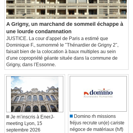
Audio Track
Picture-in-Picture
Fullscreen
A Grigny, un marchand de sommeil échappe à
This is a modal window.
une lourde condamnation
Beginning of dialog window. Escape will cancel
JUSTICE. La cour d'appel de Paris a estimé que
and close the window.
Dominique F., surnommé le "Thénardier de Grigny 2",
Text
faisait bien de la colocation à baux multiples au sein
d'une copropriété géante située dans la commune de
Color
Opacity
Grigny, dans l'Essonne.
Text Background
Color
Opacity
Caption Area Background
Color
Opacity
Font Size
Domino rh missions
Je m’inscris à EnerJ-
fréjus recrute un(e) cariste
meeting Lyon, 15
négoce de matériaux (h/f)
septembre 2026