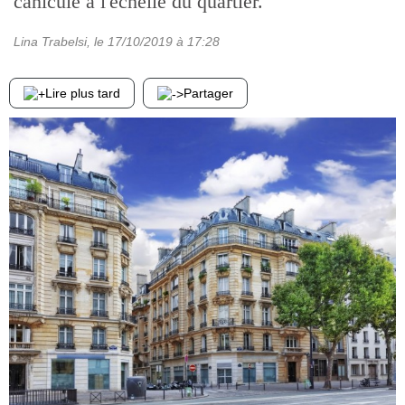
canicule à l'échelle du quartier.
Lina Trabelsi
, le
17/10/2019
à 17:28
Lire plus tard
Partager