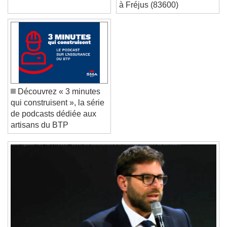
Text Edge Style
à Fréjus (83600)
Font Family
Reset
Done
Close Modal Dialog
Découvrez « 3 minutes
End of dialog window.
qui construisent », la série
de podcasts dédiée aux
artisans du BTP