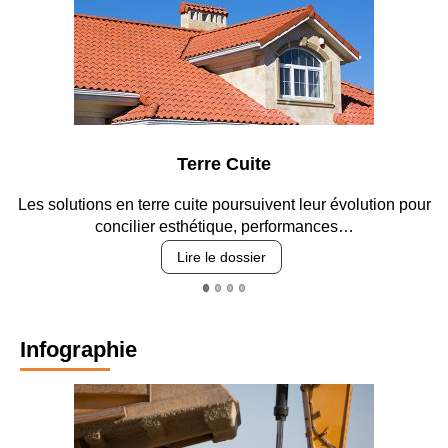
 Cuite
Parking et 
poursuivent leur évolution pour
Entre circulation, sécurisation
que, performances…
revêtements et i
 dossier
Lire le dos
Infographie