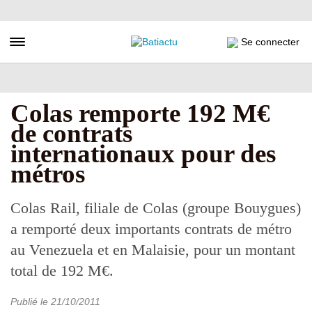
Aller
au
contenu
Toggle navigation
Se connecter
principal
Colas remporte 192 M€
de contrats
internationaux pour des
métros
Colas Rail, filiale de Colas (groupe Bouygues)
a remporté deux importants contrats de métro
au Venezuela et en Malaisie, pour un montant
total de 192 M€.
Publié le
21/10/2011