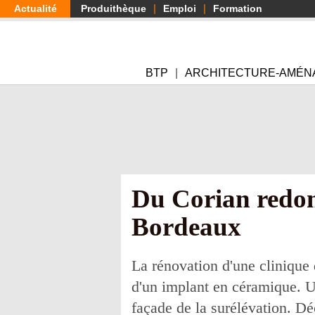
Aller
Actualité
Produithèque
Emploi
Formation
au
contenu
principal
BTP
ARCHITECTURE-AMÉN
Du Corian redonn
Bordeaux
La rénovation d'une clinique 
d'un implant en céramique. Un 
façade de la surélévation. Dé