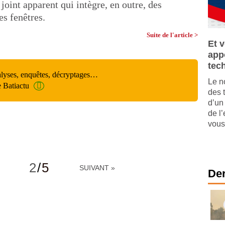
 joint apparent qui intègre, en outre, des
es fenêtres.
Suite de l'article >
Et 
appo
tec
alyses, enquêtes, décryptages…
Le n
e Batiactu
des 
d’un
de l
vous 
2
/
5
SUIVANT »
Der