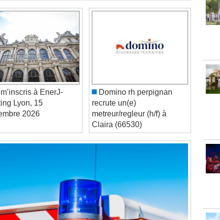
m’inscris à EnerJ-
Domino rh perpignan
ing Lyon, 15
recrute un(e)
embre 2026
metreur/regleur (h/f) à
Claira (66530)