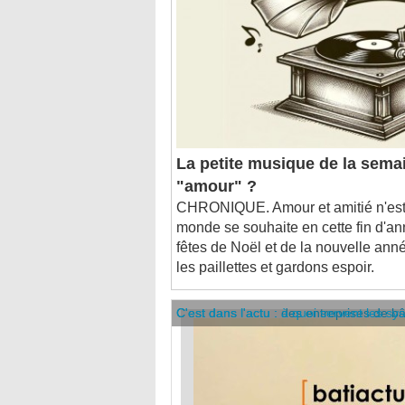
La petite musique de la semai
"amour" ?
CHRONIQUE. Amour et amitié n'est-
monde se souhaite en cette fin d'a
fêtes de Noël et de la nouvelle anné
les paillettes et gardons espoir.
C'est dans l'actu : des entreprises de b
C'est dans l'actu : à quoi servent les sy