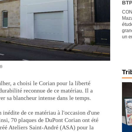
BTP
CONJ
Maza
étude
gran
un e
n®
Tri
lher, a choisi le Corian pour la liberté
 durabilité reconnue de ce matériau. Il a
er sa blancheur intense dans le temps.
ion inédite de ce matériau à l'occasion d'une
insi, 70 plaques de DuPont Corian ont été
gréé Ateliers Saint-André (ASA) pour la