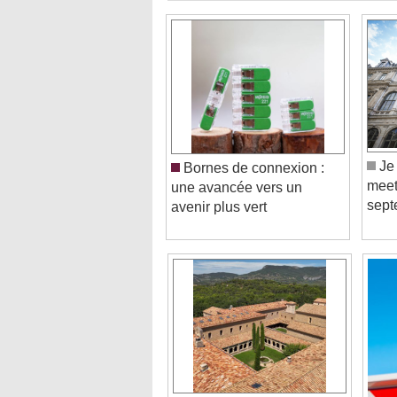
Je 
Bornes de connexion :
meet
une avancée vers un
sept
avenir plus vert
Tuiles terre cuite et