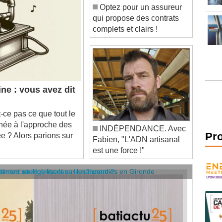
qui propose des contrats
complets et clairs !
ne : vous avez dit
ce pas ce que tout le
nnée à l'approche des
INDÉPENDANCE. Avec
e ? Alors parions sur
Fabien, "L'ADN artisanal
Pr
est une force !"
âtiment se mobilisent sur les incendies en Gironde
stèmes intelligents dans le bâtiment ?