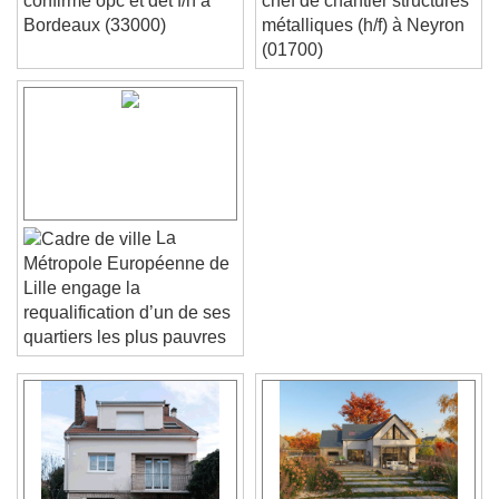
confirmé opc et det f/h à
chef de chantier structures
Bordeaux (33000)
métalliques (h/f) à Neyron
(01700)
La
Métropole Européenne de
Lille engage la
requalification d’un de ses
quartiers les plus pauvres
Video Player is loading.
Play Video
Play
Skip Backward
Skip Forward
Unmute
Current Time
0:00