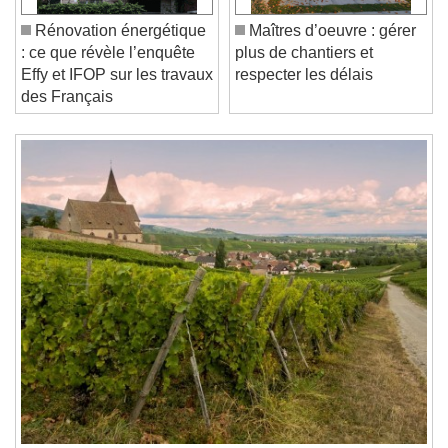
/
Duration
-:-
Rénovation énergétique
Maîtres d’oeuvre : gérer
Loaded
:
0%
: ce que révèle l’enquête
plus de chantiers et
Stream Type
LIVE
Effy et IFOP sur les travaux
respecter les délais
Seek to live, currently behind live
LIVE
des Français
Remaining Time
-
0:00
1x
Playback Rate
Chapters
Chapters
Descriptions
descriptions off
, selected
Subtitles
subtitles settings
, opens subtitles
settings dialog
subtitles off
, selected
Audio Track
Picture-in-Picture
Fullscreen