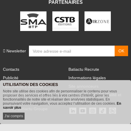
PARTENAIRES
Newsletter
Contacts
Batiactu Recrute
Publicité
Informations légales
UTILISATION DES COOKIES
Abonnement Batiactu
Site annonceurs
Notre site utilise des cookies afin de personnaliser le contenu pour vous
proposer des services et offres liés à vos centres d'intérêt, gérer les
Voir les contenus+ de Batiactu
Politique de confidentialité et
fonctionnalités de notre site et réaliser des analyses statistiques. En
poursuivant votre navigation, vous acceptez l’utilisation de ces cookies.
En
cookies
savoir plus
© 2026 Batiactu Groupe
J'ai compris