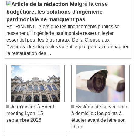
This is a modal window.
Malgré la crise
Beginning of dialog window. Escape will cancel
budgétaire, les solutions d'ingénierie
and close the window.
patrimoniale ne manquent pas
Text
PATRIMOINE. Alors que les financements publics se
resserrent, l'ingénierie patrimoniale reste un levier
Color
Opacity
essentiel pour les élus ruraux. De la Creuse aux
Text Background
Yvelines, des dispositifs voient le jour pour accompagner
la restauration des ...
Color
Opacity
Caption Area Background
Color
Opacity
Font Size
Je m’inscris à EnerJ-
Système de surveillance
Text Edge Style
meeting Lyon, 15
à domicile : les points à
septembre 2026
étudier avant de faire son
choix