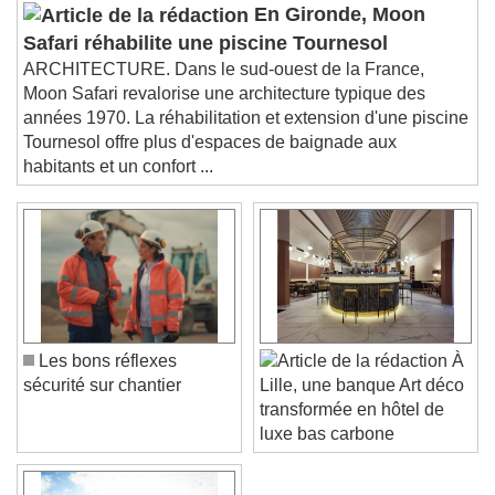
Audio Track
En Gironde, Moon
Safari réhabilite une piscine Tournesol
Picture-in-Picture
Fullscreen
ARCHITECTURE. Dans le sud-ouest de la France,
This is a modal window.
Moon Safari revalorise une architecture typique des
Beginning of dialog window. Escape will cancel
années 1970. La réhabilitation et extension d'une piscine
and close the window.
Tournesol offre plus d'espaces de baignade aux
Text
habitants et un confort ...
Color
Opacity
Text Background
Color
Opacity
Caption Area Background
Les bons réflexes
À
Color
Opacity
sécurité sur chantier
Lille, une banque Art déco
Font Size
transformée en hôtel de
luxe bas carbone
Text Edge Style