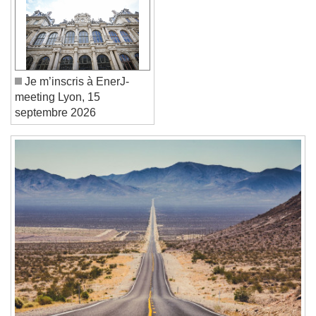
Font Family
Je m’inscris à EnerJ-
Reset
Done
meeting Lyon, 15
Close Modal Dialog
septembre 2026
End of dialog window.