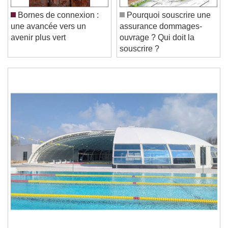
Play
Skip Backward
Skip Forward
Unmute
Bornes de connexion :
Pourquoi souscrire une
Current Time
0:00
une avancée vers un
assurance dommages-
/
avenir plus vert
ouvrage ? Qui doit la
Duration
-:-
souscrire ?
Loaded
:
0%
Stream Type
LIVE
Seek to live, currently behind live
LIVE
Remaining Time
-
0:00
1x
Playback Rate
Chapters
Chapters
Descriptions
descriptions off
, selected
Subtitles
subtitles settings
, opens subtitles
settings dialog
subtitles off
, selected