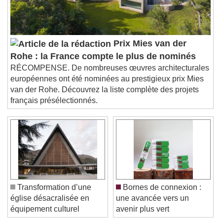
subtitles off
, selected
Audio Track
Picture-in-Picture
Fullscreen
Prix Mies van der
This is a modal window.
Rohe : la France compte le plus de nominés
Beginning of dialog window. Escape will cancel
RÉCOMPENSE. De nombreuses œuvres architecturales
and close the window.
européennes ont été nominées au prestigieux prix Mies
Text
van der Rohe. Découvrez la liste complète des projets
français présélectionnés.
Color
Opacity
Text Background
Color
Opacity
Caption Area Background
Color
Opacity
Transformation d’une
Bornes de connexion :
Font Size
église désacralisée en
une avancée vers un
équipement culturel
avenir plus vert