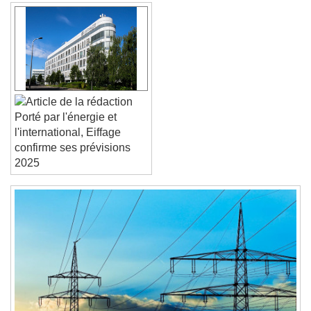
Text Edge Style
Font Family
Reset
Done
Porté par l'énergie et
Close Modal Dialog
l'international, Eiffage
End of dialog window.
confirme ses prévisions
2025