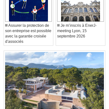
Play
Skip Backward
Skip Forward
Unmute
Current Time
0:00
/
Assurer la protection de
Je m’inscris à EnerJ-
Duration
-:-
son entreprise est possible
meeting Lyon, 15
Loaded
:
0%
Stream Type
LIVE
avec la garantie croisée
septembre 2026
Seek to live, currently behind live
LIVE
d'associés
Remaining Time
-
0:00
1x
Playback Rate
Chapters
Chapters
Descriptions
descriptions off
, selected
Subtitles
subtitles settings
, opens subtitles
settings dialog