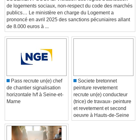
Text
de logements sociaux, non-respect du code des marchés
publics… Le ministère en charge du Logement a
Color
Opacity
prononcé en avril 2025 des sanctions pécuniaires allant
Text Background
de 8.000 euros à ...
Color
Opacity
Caption Area Background
Color
Opacity
Font Size
Pass recrute un(e) chef
Societe bretonnet
de chantier signalisation
peinture revetement
Text Edge Style
horizontale h/f à Seine-et-
recrute un(e) conducteur
Marne
(trice) de travaux- peinture
et revetement et second
Font Family
oeuvre à Hauts-de-Seine
Reset
Done