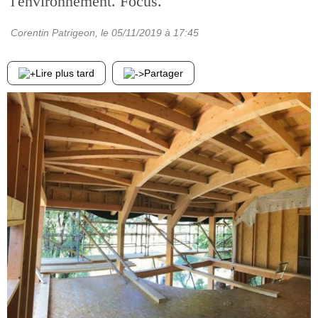
l'environnement. Focus.
Corentin Patrigeon
, le
05/11/2019
à 17:45
Lire plus tard
Partager