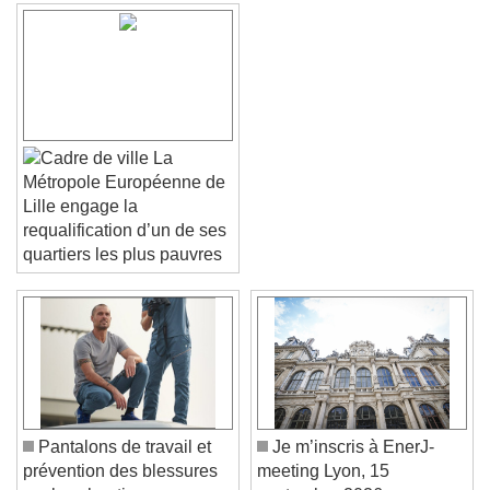
La
Métropole Européenne de
Lille engage la
requalification d’un de ses
quartiers les plus pauvres
Video Player is loading.
Play Video
Play
Skip Backward
Skip Forward
Unmute
Current Time
0:00
/
Duration
-:-
Pantalons de travail et
Je m’inscris à EnerJ-
Loaded
:
0%
Stream Type
LIVE
prévention des blessures
meeting Lyon, 15