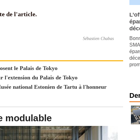
e de l'article.
L’of
épa
déc
Bonn
Sébastien Chabas
SMAB
épar
déce
prom
sent le Palais de Tokyo
r l'extension du Palais de Tokyo
sée national Estonien de Tartu à l'honneur
Der
e modulable