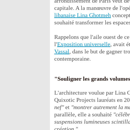
arrondissement de Paris veut dev
capitale. A la manœuvre de l'opé
libanaise Lina Ghotmeh
concept
souhaité transformer les espaces
Rappelons que l'aile ouest de c
l'
Exposition universelle
, avait 
Vassal
, dans le but de gagner tr
contemporaine.
"Souligner les grands volumes
L'architecture voulue par Lina 
Quixotic Projects lauréats en 2
nef"
et
"montrer autrement la ma
parallèle, elle a souhaité
"célébr
suspensions lumineuses scintill
création."