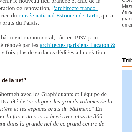
enir le nouveau lieu branché et chic de la
CONJ
Maza
ration de rénovation, l
'architecte franco-
étude
rice du
musée national Estonien de Tartu
, qui a
gran
 bruts du Palais.
un e
e bâtiment monumental, bâti en 1937 pour
été rénové par les
architectes parisiens Lacaton &
ois fois plus de surfaces dédiées à la création
Tri
 de la nef"
Ghotmeh avec les Graphiquants et l'équipe de
016 a été de
"souligner les grands volumes de la
tière et les espaces bruts du bâtiment."
En
er la force du non-achevé avec plus de 300
ant dans la grande nef de ce grand centre de