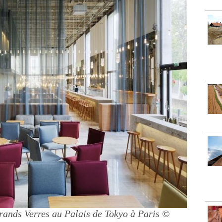
rands Verres au Palais de Tokyo à Paris
©