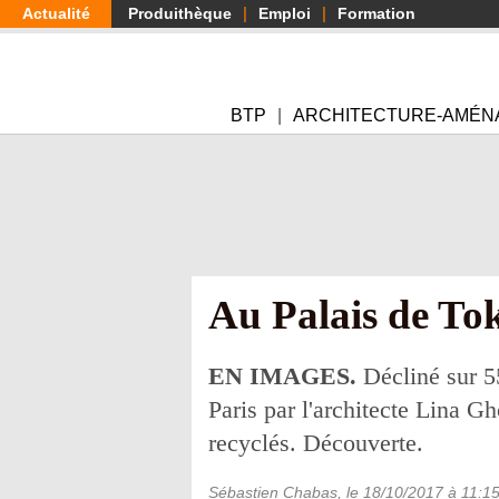
Aller
Actualité
Produithèque
Emploi
Formation
au
contenu
principal
BTP
ARCHITECTURE-AMÉN
Au Palais de Tok
EN IMAGES.
Décliné sur 5
Paris par l'architecte Lina G
recyclés. Découverte.
Sébastien Chabas
, le
18/10/2017
à 11:1