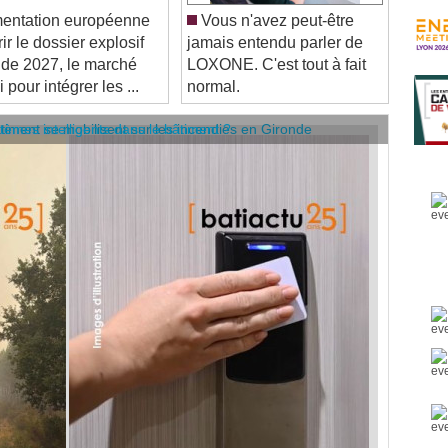
ir le dossier explosif
jamais entendu parler de
ir de 2027, le marché
LOXONE. C'est tout à fait
pour intégrer les ...
normal.
âtiment se mobilisent sur les incendies en Gironde
stèmes intelligents dans le bâtiment ?