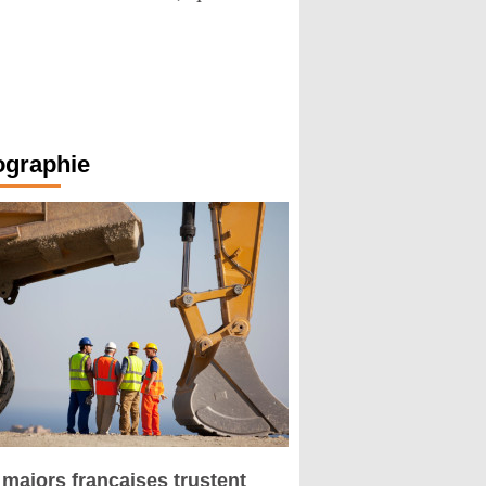
ographie
 majors françaises trustent