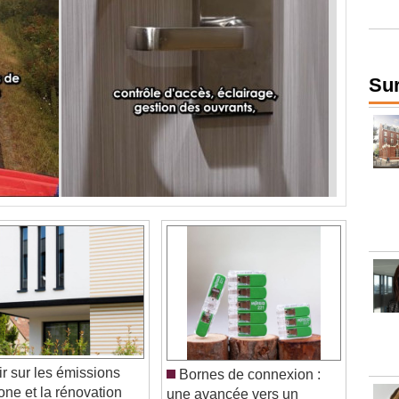
Sur
r sur les émissions
Bornes de connexion :
one et la rénovation
une avancée vers un
ale grâce à l'ITE
avenir plus vert