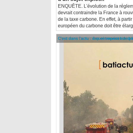
devrait contraindre la France à rouvr
de la taxe carbone. En effet, à part
européen du carbone doit être élargi 
C'est dans l'actu : des entreprises de b
C'est dans l'actu : à quoi servent les sy