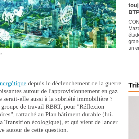
tou
BTP
CONJ
Maza
étude
gran
un e
s
énergétique
depuis le déclenchement de la guerre
Tri
roissantes autour de l'approvisionnement en gaz
 serait-elle aussi à la sobriété immobilière ?
le groupe de travail RBRT, pour "Réflexion
oires", rattaché au Plan bâtiment durable (lui-
 Transition écologique), et qui vient de lancer
e autour de cette question.