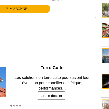
JE M'ABONNE
Parking et garages
Entre circulation, sécurisation des accès, durabilité
des revêtements et intégration…
Lire le dossier