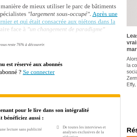
la manière de mieux utiliser le parc de bâtiments
spécialistes
"largement sous-occupé"
.
Après une
nier et qui était consacrée aux piétons dans la
faire face à
"un changement de paradigme"
Leas
vra
 vous reste 76% à découvrir.
mar
Alor
nu est réservé aux abonnés
la c
 abonné ?
Se connecter
soci
Zerm
Effy,
ant pour le lire dans son intégralité
t bénéficiez aussi :
De toutes les interviews et
Ré
une lecture sans publicité
analyses exclusives de la
rédaction