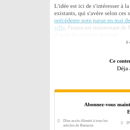
L'idée est ici de s'intéresser à 
existants, qui s'avère selon ces 
précédente note parue en mai der
ville
, l'enjeu est maintenant de 
d'après les auteurs du texte.
Il
Ce conte
Déja
Abonnez-vous mainten
E
D'un accès illimité à tous les
D'
articles de Batiactu