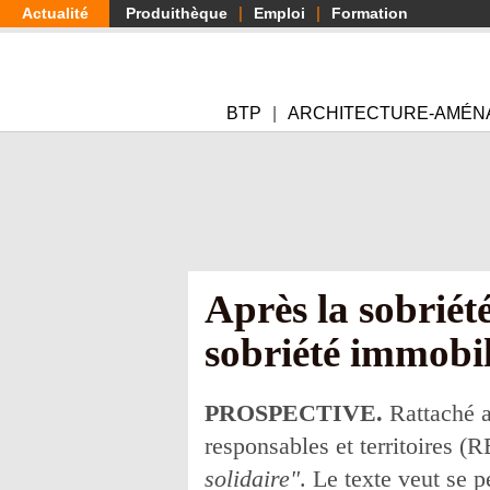
Aller
Actualité
Produithèque
Emploi
Formation
au
contenu
principal
BTP
ARCHITECTURE-AMÉN
Après la sobriété
sobriété immobil
PROSPECTIVE.
Rattaché a
responsables et territoires 
solidaire"
. Le texte veut se p