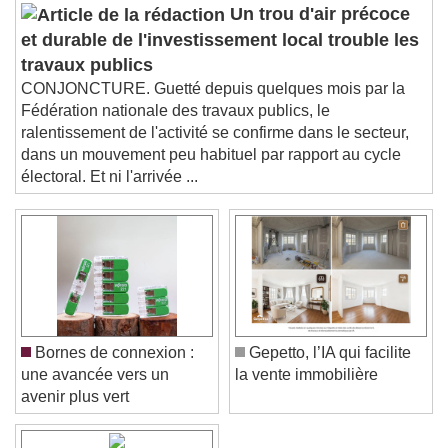
Audio Track
Un trou d'air précoce
Picture-in-Picture
Fullscreen
et durable de l'investissement local trouble les
This is a modal window.
travaux publics
Beginning of dialog window. Escape will cancel
CONJONCTURE. Guetté depuis quelques mois par la
and close the window.
Fédération nationale des travaux publics, le
Text
ralentissement de l'activité se confirme dans le secteur,
dans un mouvement peu habituel par rapport au cycle
Color
Opacity
électoral. Et ni l'arrivée ...
Text Background
Color
Opacity
Caption Area Background
Color
Opacity
Font Size
Bornes de connexion :
Gepetto, l’IA qui facilite
une avancée vers un
la vente immobilière
avenir plus vert
Text Edge Style