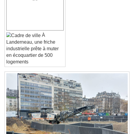
Font Family
Reset
Done
À
Close Modal Dialog
Landerneau, une friche
End of dialog window.
industrielle prête à muter
en écoquartier de 500
logements