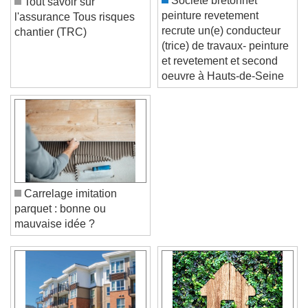
Societe bretonnet
Tout savoir sur
peinture revetement
l'assurance Tous risques
recrute un(e) conducteur
chantier (TRC)
(trice) de travaux- peinture
et revetement et second
oeuvre à Hauts-de-Seine
Carrelage imitation
parquet : bonne ou
mauvaise idée ?
Video Player is loading.
Play Video
Play
Skip Backward
Skip Forward