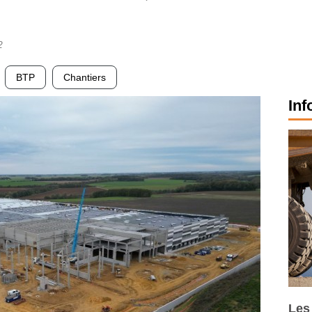
2
BTP
Chantiers
Inf
Les