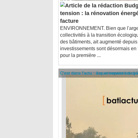
tension : la rénovation énerg
facture
ENVIRONNEMENT. Bien que l'argen
collectivités à la transition écologi
des bâtiments, ait augmenté depuis
investissements sont désormais en tr
pour la première ...
C'est dans l'actu : des entreprises de b
C'est dans l'actu : à quoi servent les sy