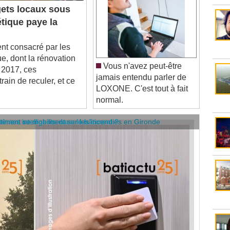
étique paye la
t consacré par les
que, dont la rénovation
Vous n'avez peut-être
 2017, ces
jamais entendu parler de
ain de reculer, et ce
LOXONE. C'est tout à fait
normal.
âtiment se mobilisent sur les incendies en Gironde
stèmes intelligents dans le bâtiment ?