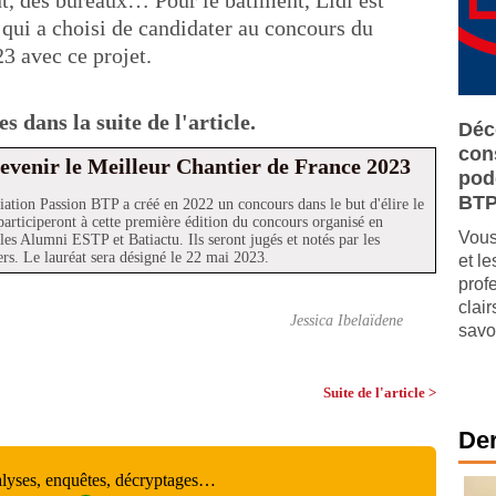
t, des bureaux… Pour le bâtiment, Lidl est
qui a choisi de candidater au concours du
3 avec ce projet.
 dans la suite de l'article.
Déc
cons
devenir le Meilleur Chantier de France 2023
pod
BT
iation Passion BTP a créé en 2022 un concours dans le but d'élire le
participeront à cette première édition du concours organisé en
Vous
 les Alumni ESTP et Batiactu. Ils seront jugés et notés par les
ers. Le lauréat sera désigné le 22 mai 2023.
et l
prof
clai
Jessica Ibelaïdene
savo
Suite de l'article >
Der
alyses, enquêtes, décryptages…