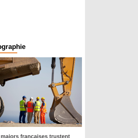
ographie
 majors françaises trustent