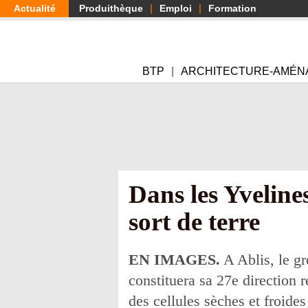
Aller
Actualité
Produithèque
Emploi
Formation
au
contenu
principal
BTP
ARCHITECTURE-AMÉN
Dans les Yveline
sort de terre
EN IMAGES.
A Ablis, le gr
constituera sa 27e direction 
des cellules sèches et froide