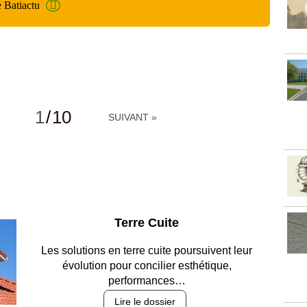
e Batiactu
1
/
10
SUIVANT »
Parking et garages
Entre circulation, sécurisation des accès, durabilité
des revêtements et intégration…
Lire le dossier