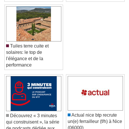
Tuiles terre cuite et
solaires: le top de
l'élégance et de la
performance
Video Player is loading.
Play Video
Play
Skip Backward
Skip Forward
Unmute
Actual nice btp recrute
Découvrez « 3 minutes
Current Time
0:00
un(e) ferrailleur (f/h) à Nice
qui construisent », la série
/
(06000)
de podcasts dédiée aux