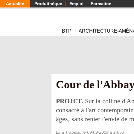
Aller
Actualité
Produithèque
Emploi
Formation
au
contenu
principal
BTP
ARCHITECTURE-AMÉN
Cour de l'Abbaye
PROJET.
Sur la colline d'An
consacré à l'art contemporain.
âges, sans renier l'envie de 
Lina Trabelsi
, le
09/09/2019
à 14:53