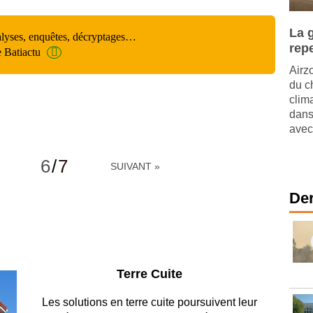
La 
alyses, enquêtes, décryptages…
rep
e Batiactu
Airzo
du ch
clim
dans
avec
6
/
7
SUIVANT »
Der
Parking et garages
Entre circulation, sécurisation des accès, durabilité