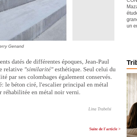
CONJ
Maza
étude
gran
un e
erry Genand
ents datés de différentes époques, Jean-Paul
Tri
e relative
"similarité"
esthétique. Seul celui du
alité par ses colombages également conservés.
 le béton ciré, l'escalier principal en métal
r réhabilitée en métal noir verni.
Lina Trabelsi
Suite de l'article >