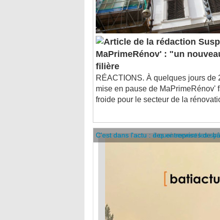
Susp
MaPrimeRénov' : "un nouveau
filière
RÉACTIONS. À quelques jours de 20
mise en pause de MaPrimeRénov' fa
froide pour le secteur de la rénovati
C'est dans l'actu : des entreprises de b
C'est dans l'actu : à quoi servent les sy