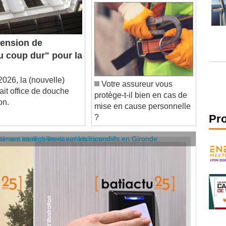
ension de
 coup dur" pour la
26, la (nouvelle)
Votre assureur vous
it office de douche
protège-t-il bien en cas de
on.
mise en cause personnelle
?
Pr
âtiment se mobilisent sur les incendies en Gironde
stèmes intelligents dans le bâtiment ?