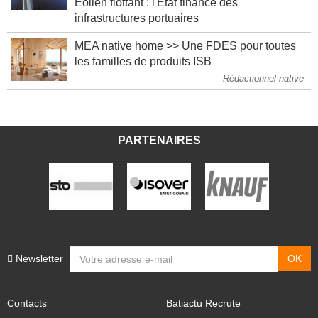
Éolien flottant : l'État finance des
infrastructures portuaires
MEA native home >> Une FDES pour toutes
les familles de produits ISB
Rédactionnel native
PARTENAIRES
Newsletter
Contacts
Batiactu Recrute