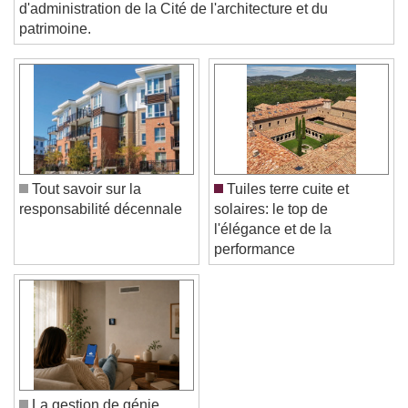
PROFESSION. Trois personnalités rejoignent le conseil
d'administration de la Cité de l'architecture et du
Color
Opacity
patrimoine.
Text Background
Color
Opacity
Caption Area Background
Color
Opacity
Font Size
Tout savoir sur la
Tuiles terre cuite et
responsabilité décennale
solaires: le top de
l'élégance et de la
Text Edge Style
performance
Font Family
Reset
Done
Close Modal Dialog