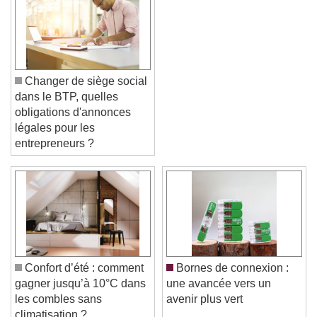
Changer de siège social
dans le BTP, quelles
obligations d'annonces
légales pour les
entrepreneurs ?
Video Player is loading.
Play Video
Play
Skip Backward
Skip Forward
Unmute
Current Time
0:00
/
Duration
-:-
Confort d’été : comment
Bornes de connexion :
Loaded
:
0%
Stream Type
LIVE
gagner jusqu’à 10°C dans
une avancée vers un
Seek to live, currently behind live
LIVE
les combles sans
avenir plus vert