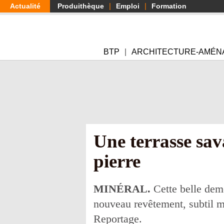
Aller
Actualité
Produithèque
Emploi
Formation
au
contenu
principal
BTP
ARCHITECTURE-AMÉN
Une terrasse sa
pierre
MINÉRAL.
Cette belle deme
nouveau revêtement, subtil m
Reportage.