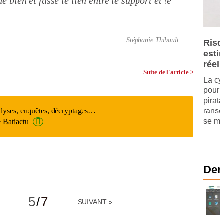
 bien et fasse le lien entre le support et le
Stéphanie Thibault
Ris
est
réel
Suite de l'article >
La c
pour 
pira
alyses, enquêtes, décryptages…
rans
se mu
e Batiactu
Der
5
/
7
SUIVANT »