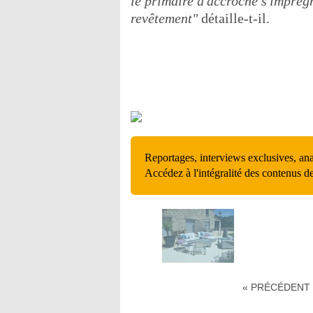
le primaire d'accroche s'imprègne
revêtement"
détaille-t-il.
Reportages, interviews exclusives, an
Accédez à l'intégralité des contenus d
« PRÉCÉDENT