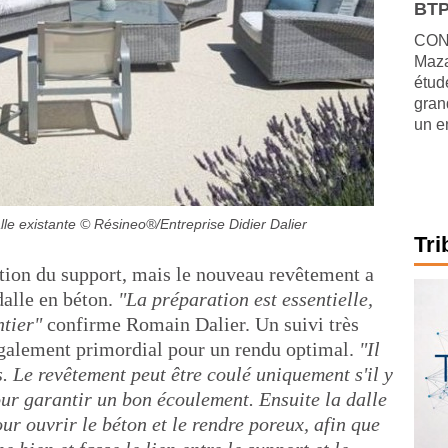
BTP
CONJ
Maza
étude
gran
un e
le existante
© Résineo®/Entreprise Didier Dalier
Tri
ation du support, mais le nouveau revêtement a
dalle en béton.
"La préparation est essentielle,
ntier"
confirme Romain Dalier. Un suivi très
 également primordial pour un rendu optimal.
"Il
s. Le revêtement peut être coulé uniquement s'il y
ur garantir un bon écoulement. Ensuite la dalle
r ouvrir le béton et le rendre poreux, afin que