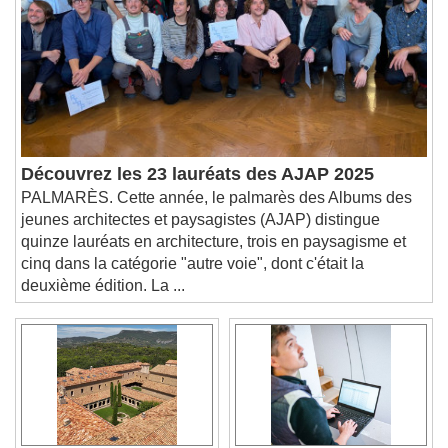
descriptions off
, selected
Subtitles
subtitles settings
, opens subtitles
settings dialog
subtitles off
, selected
Audio Track
Picture-in-Picture
Fullscreen
Découvrez les 23 lauréats des AJAP 2025
This is a modal window.
PALMARÈS. Cette année, le palmarès des Albums des
Beginning of dialog window. Escape will cancel
jeunes architectes et paysagistes (AJAP) distingue
and close the window.
quinze lauréats en architecture, trois en paysagisme et
Text
cinq dans la catégorie "autre voie", dont c'était la
deuxième édition. La ...
Color
Opacity
Text Background
Color
Opacity
Caption Area Background