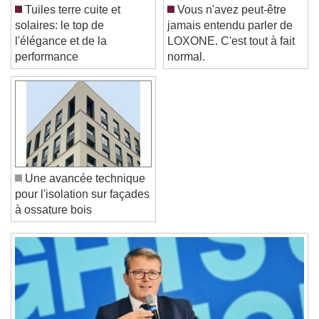
Color
Opacity
Tuiles terre cuite et
Vous n'avez peut-être
Font Size
solaires: le top de
jamais entendu parler de
l'élégance et de la
LOXONE. C'est tout à fait
performance
normal.
Text Edge Style
Font Family
Reset
Done
Une avancée technique
Close Modal Dialog
pour l'isolation sur façades
End of dialog window.
à ossature bois