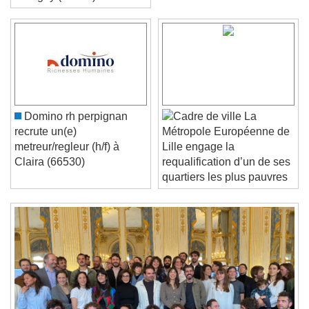
Bobigny (93000)
Video Player is loading.
Play Video
Play
Skip Backward
Skip Forward
Unmute
Current Time
0:00
Domino rh perpignan
La
/
recrute un(e)
Métropole Européenne de
Duration
-:-
metreur/regleur (h/f) à
Lille engage la
Loaded
:
0%
Claira (66530)
requalification d’un de ses
Stream Type
LIVE
quartiers les plus pauvres
Seek to live, currently behind live
LIVE
Remaining Time
-
0:00
1x
Playback Rate
Chapters
Chapters
Descriptions