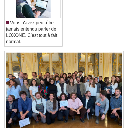
Reset
Done
Close Modal Dialog
Vous n'avez peut-être
End of dialog window.
jamais entendu parler de
LOXONE. C'est tout à fait
normal.