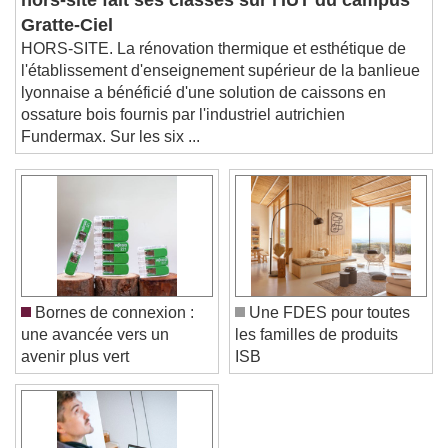
hors-site fait ses classes sur l'IUT du campus
Beginning of dialog window. Escape will cancel
Gratte-Ciel
and close the window.
HORS-SITE. La rénovation thermique et esthétique de
Text
l'établissement d'enseignement supérieur de la banlieue
lyonnaise a bénéficié d'une solution de caissons en
Color
Opacity
ossature bois fournis par l'industriel autrichien
Text Background
Fundermax. Sur les six ...
Color
Opacity
Caption Area Background
Color
Opacity
Font Size
Bornes de connexion :
Une FDES pour toutes
une avancée vers un
les familles de produits
Text Edge Style
avenir plus vert
ISB
Font Family