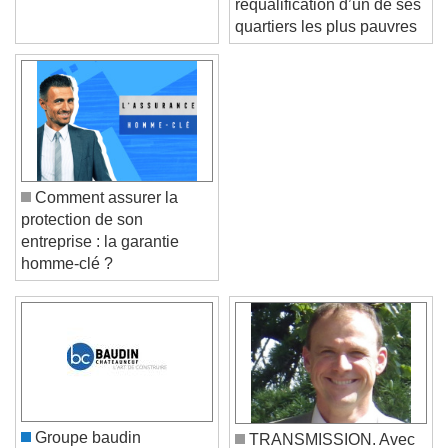
requalification d’un de ses
quartiers les plus pauvres
Comment assurer la
protection de son
entreprise : la garantie
homme-clé ?
Video Player is loading.
Play Video
Play
Skip Backward
Skip Forward
Unmute
Current Time
0:00
/