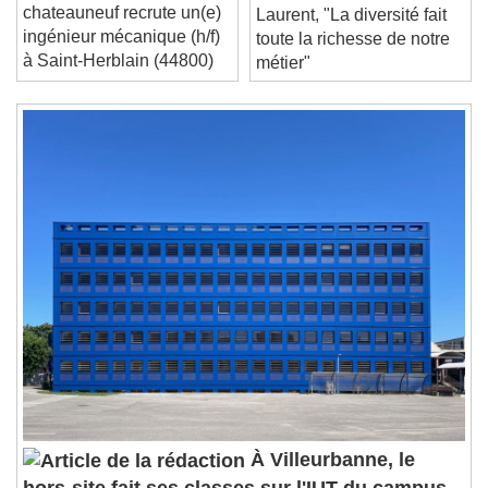
Groupe baudin
TRANSMISSION. Avec
Duration
-:-
chateauneuf recrute un(e)
Laurent, "La diversité fait
Loaded
:
0%
ingénieur mécanique (h/f)
Stream Type
LIVE
toute la richesse de notre
à Saint-Herblain (44800)
Seek to live, currently behind live
LIVE
métier"
Remaining Time
-
0:00
1x
Playback Rate
Chapters
Chapters
Descriptions
descriptions off
, selected
Subtitles
subtitles settings
, opens subtitles
settings dialog
subtitles off
, selected
Audio Track
Picture-in-Picture
Fullscreen
À Villeurbanne, le
This is a modal window.