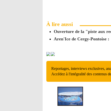
À lire aussi
Ouverture de la "piste aux r
Aren'Ice de Cergy-Pontoise : 
Reportages, interviews exclusives, an
Accédez à l'intégralité des contenus d