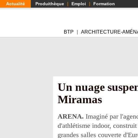
Aller
Actualité
Produithèque
Emploi
Formation
au
contenu
principal
BTP
ARCHITECTURE-AMÉN
Un nuage suspend
Miramas
ARENA.
Imaginé par l'agen
d'athlétisme indoor, constru
grandes salles couverte d'Eu