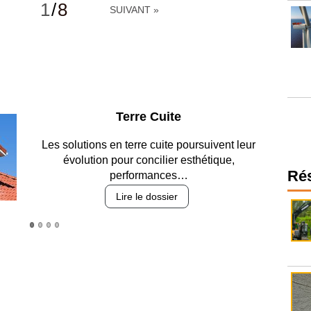
1
/
8
SUIVANT »
Parking et garages
Entre circulation, sécurisation des accès, durabilité
des revêtements et intégration…
Ré
Lire le dossier