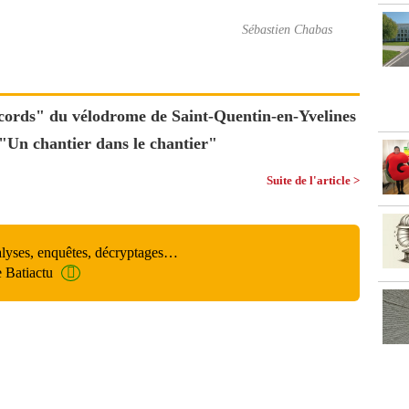
Sébastien Chabas
ecords" du vélodrome de Saint-Quentin-en-Yvelines
"Un chantier dans le chantier"
Suite de l'article >
alyses, enquêtes, décryptages…
e Batiactu