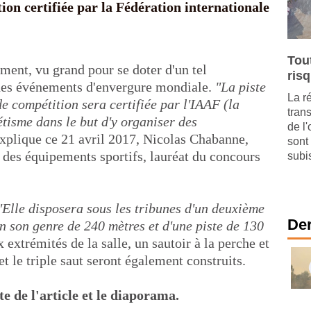
on certifiée par la Fédération internationale
Tou
ment, vu grand pour se doter d'un tel
ris
des événements d'envergure mondiale.
"La piste
La r
e compétition sera certifiée par l'IAAF (la
tran
étisme dans le but d'y organiser des
de l
xplique ce 21 avril 2017, Nicolas Chabanne,
sont
e des équipements sportifs, lauréat du concours
subis
"Elle disposera sous les tribunes d'un deuxième
Der
 son genre de 240 mètres et d'une piste de 130
 extrémités de la salle, un sautoir à la perche et
t le triple saut seront également construits.
te de l'article et le diaporama.