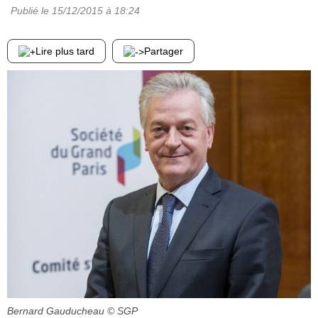
Publié le
15/12/2015
à 18:24
Lire plus tard
Partager
Bernard Gauducheau
© SGP