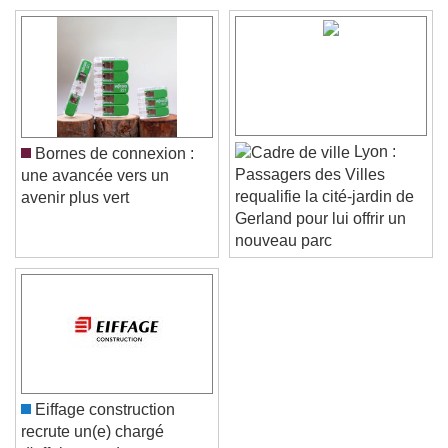
Text Background
Color
Opacity
Caption Area Background
Color
Opacity
Lyon :
Bornes de connexion :
Font Size
Passagers des Villes
une avancée vers un
requalifie la cité-jardin de
avenir plus vert
Gerland pour lui offrir un
Text Edge Style
nouveau parc
Font Family
Reset
Done
Close Modal Dialog
Eiffage construction
End of dialog window.
recrute un(e) chargé