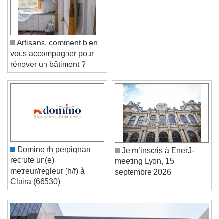
Artisans, comment bien
vous accompagner pour
rénover un bâtiment ?
Video Player is loading.
Play Video
Play
Skip Backward
Skip Forward
Unmute
Current Time
0:00
Domino rh perpignan
Je m’inscris à EnerJ-
/
recrute un(e)
meeting Lyon, 15
Duration
-:-
metreur/regleur (h/f) à
septembre 2026
Loaded
:
0%
Stream Type
LIVE
Claira (66530)
Seek to live, currently behind live
LIVE
Remaining Time
-
0:00