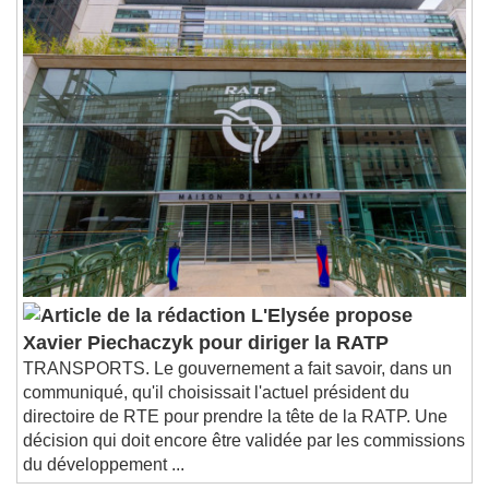
1x
Playback Rate
Chapters
Chapters
Descriptions
descriptions off
, selected
Subtitles
subtitles settings
, opens subtitles
settings dialog
subtitles off
, selected
Audio Track
L'Elysée propose
Picture-in-Picture
Fullscreen
Xavier Piechaczyk pour diriger la RATP
This is a modal window.
TRANSPORTS. Le gouvernement a fait savoir, dans un
Beginning of dialog window. Escape will cancel
communiqué, qu'il choisissait l'actuel président du
and close the window.
directoire de RTE pour prendre la tête de la RATP. Une
Text
décision qui doit encore être validée par les commissions
du développement ...
Color
Opacity