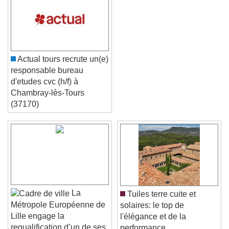
Actual tours recrute un(e)
responsable bureau
d'etudes cvc (h/f) à
Chambray-lès-Tours
(37170)
Video Player is loading.
Play Video
Play
Skip Backward
Skip Forward
Unmute
Current Time
0:00
La
Tuiles terre cuite et
/
Métropole Européenne de
solaires: le top de
Duration
-:-
Lille engage la
l'élégance et de la
Loaded
:
0%