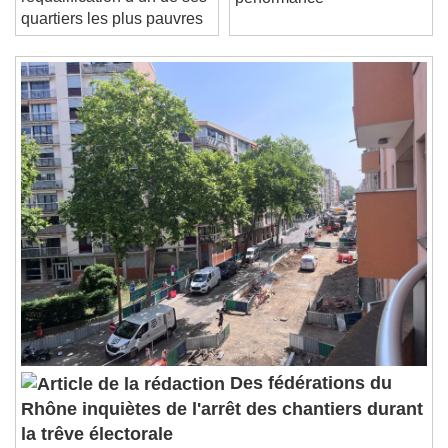
requalification d’un de ses
performance
Stream Type
LIVE
quartiers les plus pauvres
Seek to live, currently behind live
LIVE
Remaining Time
-
0:00
1x
Playback Rate
Chapters
Chapters
Descriptions
descriptions off
, selected
Subtitles
subtitles settings
, opens subtitles
settings dialog
subtitles off
, selected
Audio Track
Picture-in-Picture
Fullscreen
Des fédérations du
This is a modal window.
Rhône inquiètes de l'arrêt des chantiers durant
Beginning of dialog window. Escape will cancel