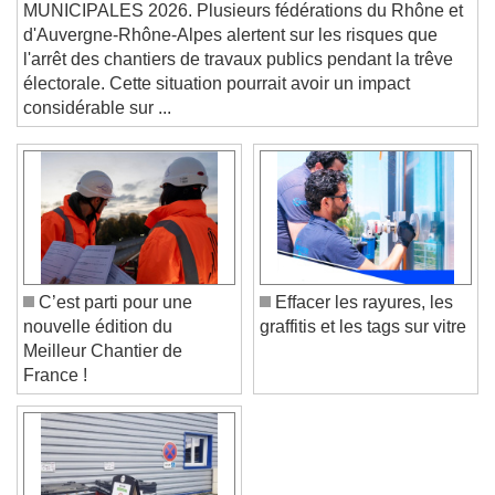
la trêve électorale
and close the window.
MUNICIPALES 2026. Plusieurs fédérations du Rhône et
Text
d'Auvergne-Rhône-Alpes alertent sur les risques que
l'arrêt des chantiers de travaux publics pendant la trêve
Color
Opacity
électorale. Cette situation pourrait avoir un impact
Text Background
considérable sur ...
Color
Opacity
Caption Area Background
Color
Opacity
Font Size
C’est parti pour une
Effacer les rayures, les
nouvelle édition du
graffitis et les tags sur vitre
Text Edge Style
Meilleur Chantier de
France !
Font Family