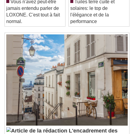
Play Video
Vous n'avez peut-être
Tuiles terre cuite et
Play
Skip Backward
Skip Forward
jamais entendu parler de
solaires: le top de
Unmute
LOXONE. C'est tout à fait
l'élégance et de la
Current Time
0:00
normal.
performance
/
Duration
-:-
Loaded
:
0%
Stream Type
LIVE
Seek to live, currently behind live
LIVE
Remaining Time
-
0:00
1x
Playback Rate
Chapters
Chapters
Descriptions
descriptions off
, selected
Subtitles
subtitles settings
, opens subtitles
settings dialog