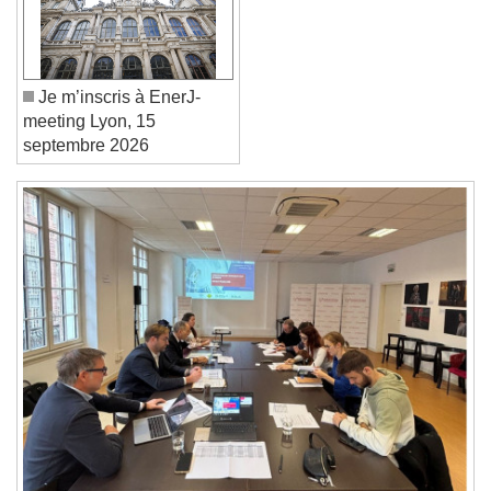
Text Edge Style
Font Family
Je m’inscris à EnerJ-
meeting Lyon, 15
septembre 2026
Reset
Done
Close Modal Dialog
End of dialog window.