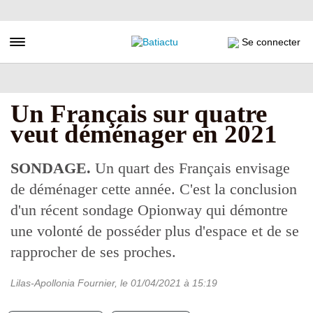
Aller
au
contenu
Toggle navigation
Se connecter
principal
Un Français sur quatre
veut déménager en 2021
SONDAGE.
Un quart des Français envisage
de déménager cette année. C'est la conclusion
d'un récent sondage Opionway qui démontre
une volonté de posséder plus d'espace et de se
rapprocher de ses proches.
Lilas-Apollonia Fournier
, le
01/04/2021
à 15:19