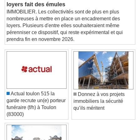
L'encadrement des
subtitles off
, selected
loyers fait des émules
Audio Track
IMMOBILIER. Les collectivités sont de plus en plus
Picture-in-Picture
Fullscreen
nombreuses à mettre en place un encadrement des
This is a modal window.
loyers. Plusieurs d'entre elles souhaiteraient même
pérenniser ce dispositif, qui reste expérimental et qui
Beginning of dialog window. Escape will cancel
prendra fin en novembre 2026.
and close the window.
Text
Color
Opacity
Text Background
Color
Opacity
Actual toulon 515 la
Donnez à vos projets
Caption Area Background
garde recrute un(e) porteur
immobiliers la sécurité
funéraire (f/h) à Toulon
qu’ils méritent
Color
Opacity
(83000)
Font Size