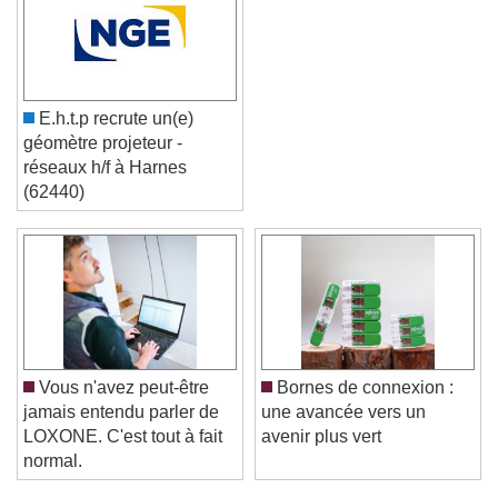
E.h.t.p recrute un(e)
géomètre projeteur -
réseaux h/f à Harnes
(62440)
Video Player is loading.
Play Video
Play
Skip Backward
Skip Forward
Unmute
Vous n'avez peut-être
Bornes de connexion :
Current Time
0:00
jamais entendu parler de
une avancée vers un
/
LOXONE. C'est tout à fait
avenir plus vert
Duration
-:-
normal.
Loaded
:
0%