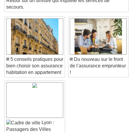
Retour sur un sinistre qui inquiète les services de
Text
secours.
Color
Opacity
Text Background
Color
Opacity
Caption Area Background
5 conseils pratiques pour
Du nouveau sur le front
Color
Opacity
bien choisir son assurance
de l’assurance emprunteur
Font Size
habitation en appartement
!
Text Edge Style
Font Family
Lyon :