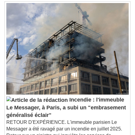
Stream Type
LIVE
Seek to live, currently behind live
LIVE
Remaining Time
-
0:00
1x
Playback Rate
Chapters
Chapters
Descriptions
descriptions off
, selected
Subtitles
subtitles settings
, opens subtitles
settings dialog
subtitles off
, selected
Audio Track
Incendie : l'immeuble
Le Messager, à Paris, a subi un "embrasement
Picture-in-Picture
Fullscreen
généralisé éclair"
This is a modal window.
RETOUR D'EXPÉRIENCE. L'immeuble parisien Le
Beginning of dialog window. Escape will cancel
Messager a été ravagé par un incendie en juillet 2025.
and close the window.