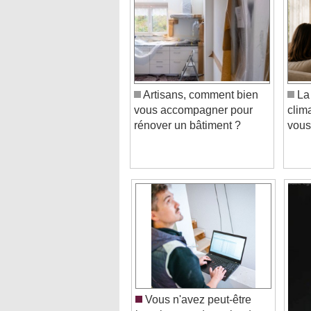
Artisans, comment bien
La 
vous accompagner pour
clim
rénover un bâtiment ?
vou
Vous n'avez peut-être
jamais entendu parler de