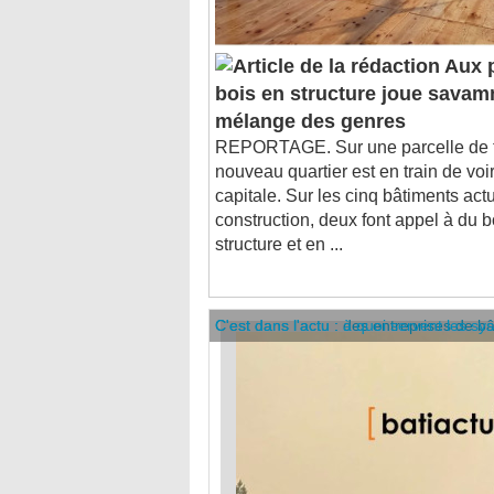
Aux p
bois en structure joue savam
mélange des genres
REPORTAGE. Sur une parcelle de tr
nouveau quartier est en train de voir
capitale. Sur les cinq bâtiments ac
construction, deux font appel à du bo
structure et en ...
C'est dans l'actu : des entreprises de b
C'est dans l'actu : à quoi servent les sy