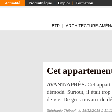
Aller
Actualité
Produithèque
Emploi
Formation
au
contenu
principal
BTP
ARCHITECTURE-AMÉN
Cet appartement 
AVANT/APRÈS.
Cet apparte
démodé. Surtout, il était trop
de vie. De gros travaux de dém
Stéphanie Thibault
, le
18/12/2018
à 11:1