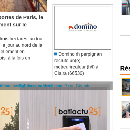
ortes de Paris, le
ment sur le
ois hectares, un tout
 le jour au nord de la
tuellement en
Domino rh perpignan
is, à la fois en
recrute un(e)
metreur/regleur (h/f) à
Claira (66530)
Ré
âtiment se mobilisent sur les incendies en Gironde
stèmes intelligents dans le bâtiment ?