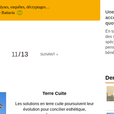
alyses, enquêtes, décryptages…
Une
e Batiactu
acc
quo
En t
des 
spéc
pens
11
/
13
bénéf
SUIVANT »
Der
Parking et garages
Entre circulation, sécurisation des accès, durabilité
des revêtements et intégration…