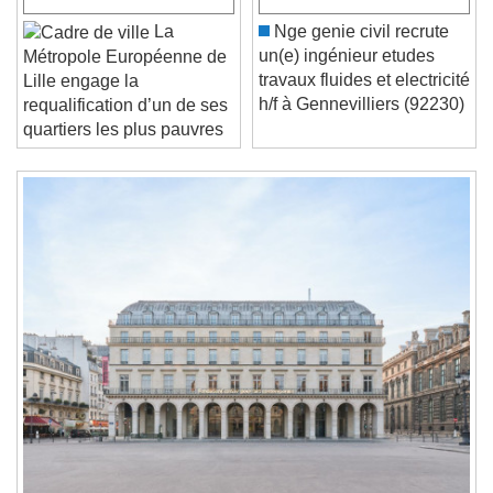
Play
Skip Backward
Skip Forward
Unmute
La
Nge genie civil recrute
Current Time
0:00
un(e) ingénieur etudes
Métropole Européenne de
/
travaux fluides et electricité
Lille engage la
Duration
-:-
h/f à Gennevilliers (92230)
requalification d’un de ses
Loaded
:
0%
quartiers les plus pauvres
Stream Type
LIVE
Seek to live, currently behind live
LIVE
Remaining Time
-
0:00
1x
Playback Rate
Chapters
Chapters
Descriptions
descriptions off
, selected
Subtitles
subtitles settings
, opens subtitles
settings dialog
subtitles off
, selected