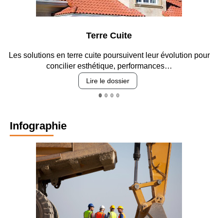
Terre Cuite
Parkin
cuite poursuivent leur évolution pour
Entre circulation, sécuri
sthétique, performances…
revêtement
Lire le dossier
Lire
Infographie