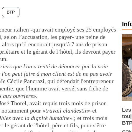
BTP
Inf
reneur italien -qui avait employé ses 25 employés
i, selon l’accusation, les payer- une peine de
 alors qu’il encourait jusqu’à 7 ans de prison.
iétaire et le gérant de l’hôtel, ils devront payer
un.
iers que l'on a tenté de dénoncer par la voie
 l'on peut faire à mon client est de ne pas avoir
Me Cécile Pancrazi, qui défendait l'entrepreneur
mentie, que l'homme avait versé, sans fiche de
 aux ouvriers
».
osé Thorel, avait requis trois mois de prison
Les
e, notamment pour «
travail clandestin
» et
tou
ibles avec la dignité humaine
» ; et trois mois
BTP
t le gérant de l'hôtel, père et fils, pour s'être