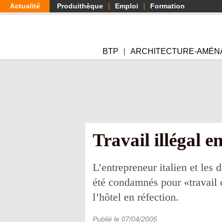
Aller
Actualité
Produithèque
Emploi
Formation
au
contenu
principal
BTP
ARCHITECTURE-AMÉN
Travail illégal 
L’entrepreneur italien et les
été condamnés pour «travail c
l’hôtel en réfection.
Publié le
07/04/2005