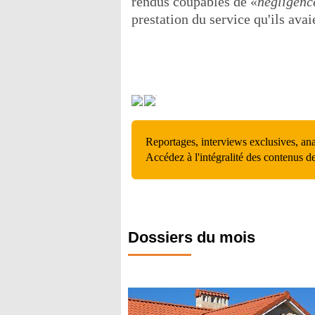
rendus coupables de «
négligenc
prestation du service qu'ils avai
Reportages, interviews exclusives, an
Accédez à l'intégralité des contenus d
Dossiers du mois