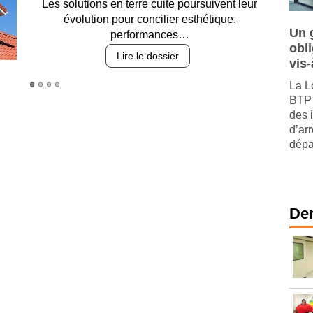
Entre circulation, sécurisation des accès, durabilité
des revêtements et intégration…
Un 
Lire le dossier
obl
vis-
La L
BTP 
des 
d’arr
dépar
Der