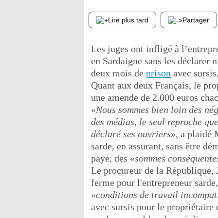
Lire plus tard
Partager
Les juges ont infligé à l’entrep
en Sardaigne sans les déclarer n
deux mois de
prison
avec sursis,
Quant aux deux Français, le propr
une amende de 2.000 euros chac
«
Nous sommes bien loin des négr
des médias, le seul reproche que
déclaré ses ouvriers
», a plaidé 
sarde, en assurant, sans être dé
paye, des «
sommes conséquentes
Le procureur de la République, J
ferme pour l'entrepreneur sard
«
conditions de travail incompat
avec sursis pour le propriétaire e