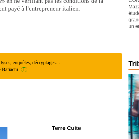
e
» en ne vérifiant pas les conditions de la
CONJ
Maza
ent payé à l'entrepreneur italien.
étude
gran
un e
Tri
alyses, enquêtes, décryptages…
e Batiactu
Parking et garages