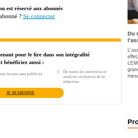
nu est réservé aux abonnés
 abonné ?
Se connecter
Du 
l’a
L’as
ant pour le lire dans son intégralité
effet
t bénéficiez aussi :
LEMO
gran
De toutes les interviews et
une lecture sans publicité
mesur
analyses exclusives de la
rédaction
JE M'ABONNE
Pr