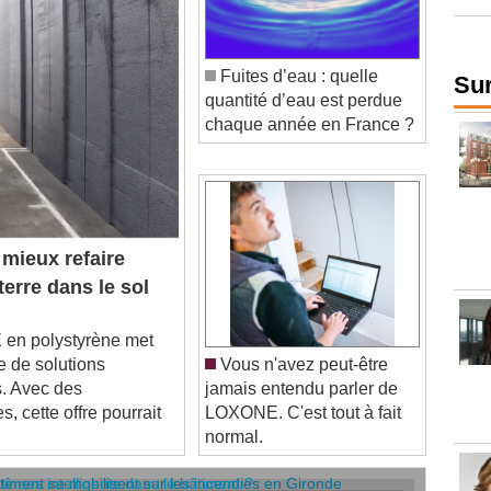
Fuites d’eau : quelle
quantité d’eau est perdue
Sur
chaque année en France ?
mieux refaire
terre dans le sol
 en polystyrène met
 de solutions
Vous n'avez peut-être
. Avec des
jamais entendu parler de
, cette offre pourrait
LOXONE. C'est tout à fait
normal.
âtiment se mobilisent sur les incendies en Gironde
stèmes intelligents dans le bâtiment ?