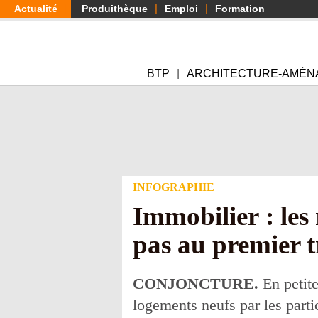
Aller
Actualité
Produithèque
Emploi
Formation
au
contenu
principal
BTP
ARCHITECTURE-AMÉN
INFOGRAPHIE
Immobilier : les
pas au premier t
CONJONCTURE.
En petite
logements neufs par les parti