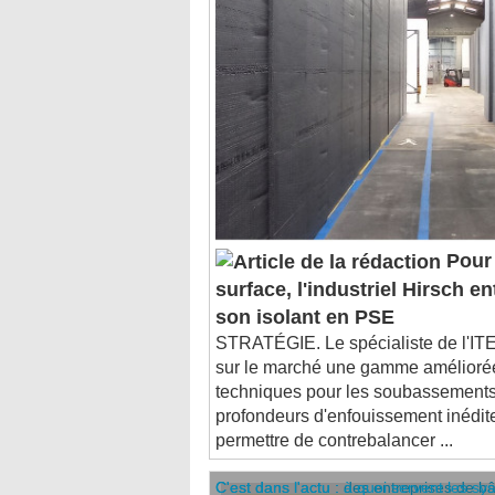
Pour 
surface, l'industriel Hirsch en
son isolant en PSE
STRATÉGIE. Le spécialiste de l'ITE
sur le marché une gamme améliorée
techniques pour les soubassements
profondeurs d'enfouissement inédites
permettre de contrebalancer ...
C'est dans l'actu : des entreprises de b
C'est dans l'actu : à quoi servent les sy