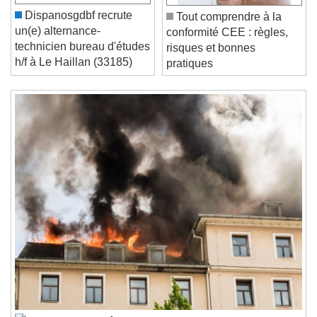
Play
Skip Backward
Skip Forward
Unmute
Dispanosgdbf recrute
Tout comprendre à la
Current Time
0:00
un(e) alternance-
conformité CEE : règles,
/
technicien bureau d'études
risques et bonnes
Duration
-:-
h/f à Le Haillan (33185)
pratiques
Loaded
:
0%
Stream Type
LIVE
Seek to live, currently behind live
LIVE
Remaining Time
-
0:00
1x
Playback Rate
Chapters
Chapters
Descriptions
descriptions off
, selected
Subtitles
subtitles settings
, opens subtitles
settings dialog
subtitles off
, selected