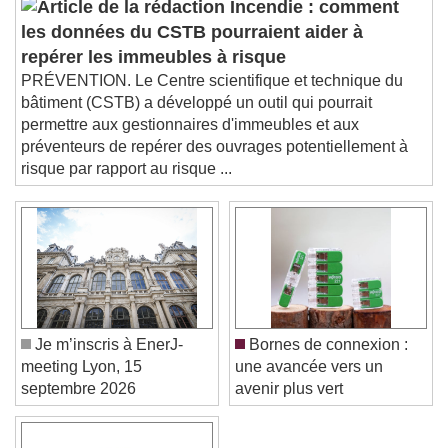
Audio Track
Incendie : comment
les données du CSTB pourraient aider à
Picture-in-Picture
Fullscreen
This is a modal window.
repérer les immeubles à risque
PRÉVENTION. Le Centre scientifique et technique du
Beginning of dialog window. Escape will cancel
bâtiment (CSTB) a développé un outil qui pourrait
and close the window.
permettre aux gestionnaires d'immeubles et aux
Text
préventeurs de repérer des ouvrages potentiellement à
risque par rapport au risque ...
Color
Opacity
Text Background
Color
Opacity
Caption Area Background
Color
Opacity
Je m’inscris à EnerJ-
Bornes de connexion :
Font Size
meeting Lyon, 15
une avancée vers un
septembre 2026
avenir plus vert
Text Edge Style