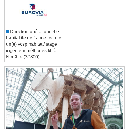
Font Family
Direction opérationnelle
Reset
Done
habitat ile de france recrute
Close Modal Dialog
un(e) vcsp habitat / stage
End of dialog window.
ingénieur méthodes f/h à
Nouâtre (37800)