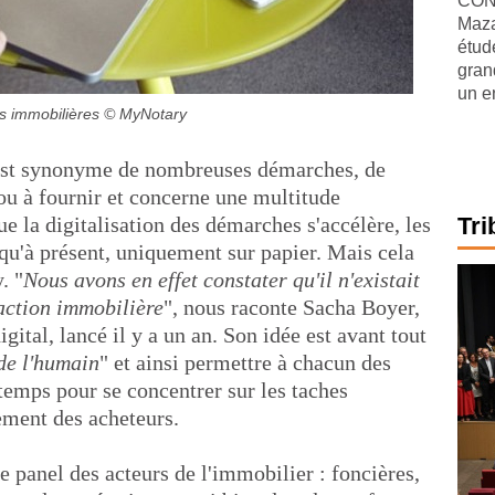
CONJ
Maza
étude
gran
un e
s immobilières
© MyNotary
 est synonyme de nombreuses démarches, de
ou à fournir et concerne une multitude
ue la digitalisation des démarches s'accélère, les
Tri
qu'à présent, uniquement sur papier. Mais cela
. "
Nous avons en effet constater qu'il n'existait
action immobilière
", nous raconte Sacha Boyer,
gital, lancé il y a un an. Son idée est avant tout
 de l'humain
" et ainsi permettre à chacun des
temps pour se concentrer sur les taches
ement des acheteurs.
e panel des acteurs de l'immobilier : foncières,