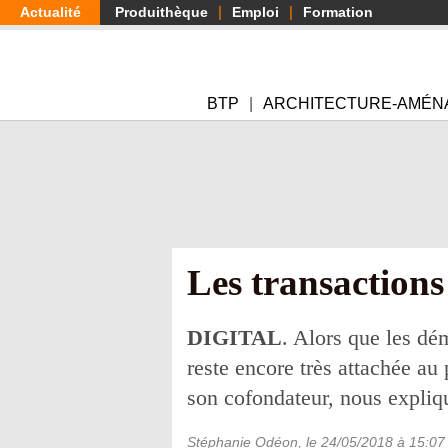
Aller
Actualité
Produithèque
Emploi
Formation
au
contenu
principal
BTP
ARCHITECTURE-AMÉN
Les transactions
DIGITAL
. Alors que les dé
reste encore très attachée a
son cofondateur, nous expliq
Stéphanie Odéon
, le
24/05/2018
à 15:07