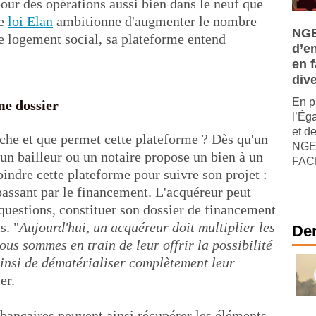
pour des opérations aussi bien dans le neuf que
de
loi Elan
ambitionne d'augmenter le nombre
NGE
le logement social, sa plateforme entend
d’e
en f
dive
En p
me dossier
l’Ég
et de
e et que permet cette plateforme ? Dès qu'un
NGE,
un bailleur ou un notaire propose un bien à un
FACE
ejoindre cette plateforme pour suivre son projet :
 passant par le financement. L'acquéreur peut
s questions, constituer son dossier de financement
s. "
Aujourd'hui, un acquéreur doit multiplier les
Der
ous sommes en train de leur offrir la possibilité
 ainsi de dématérialiser complètement leur
er.
 bancaires peuvent ainsi récupérer les éléments