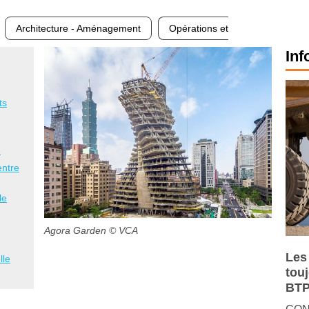
Architecture - Aménagement
Opérations et
Inf
ts
e
entre
le
Agora Garden
© VCA
Les
lle
tou
BTP