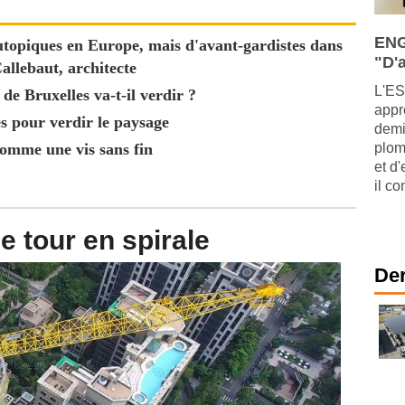
ENG
'utopiques en Europe, mais d'avant-gardistes dans
"D'a
allebaut, architecte
L'ES
de Bruxelles va-t-il verdir ?
appr
es pour verdir le paysage
demi
comme une vis sans fin
plom
et d
il co
 tour en spirale
Der