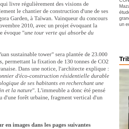
CONJ
qui livre régulièrement des visions de
Maza
llement le chantier de construction d'une de ses
étude
 Agora Garden, à Taïwan. Vainqueur du concours
gran
un e
 novembre 2010, avec un projet évoquant la
te évoque "
une tour verte qui absorbe du
Yuan sustainable tower" sera plantée de 23.000
Tri
es, permettant la fixation de 130 tonnes de CO2
anaise. Dans une notice, l'architecte explique :
onnier d'éco-construction résidentielle durable
cologique de ses habitants en recherchant une
in et la nature
". L'immeuble a donc été pensé
 d'une forêt urbaine, fragment vertical d'un
ur en images dans les pages suivantes