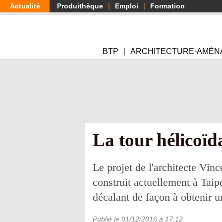
Aller
Actualité
Produithèque
Emploi
Formation
au
contenu
principal
BTP
ARCHITECTURE-AMÉN
La tour hélicoï
Le projet de l'architecte Vin
construit actuellement à Taip
décalant de façon à obtenir u
Publié le
01/12/2016
à 17:12