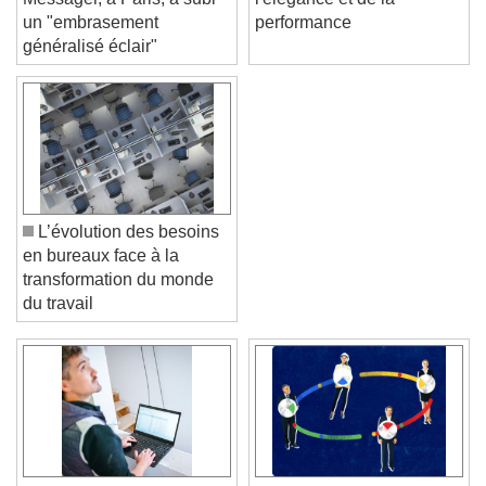
l'élégance et de la
Messager, à Paris, a subi
performance
un "embrasement
généralisé éclair"
L’évolution des besoins
en bureaux face à la
transformation du monde
du travail
Video Player is loading.
Play Video
Play
Skip Backward
Skip Forward
Unmute
Current Time
0:00