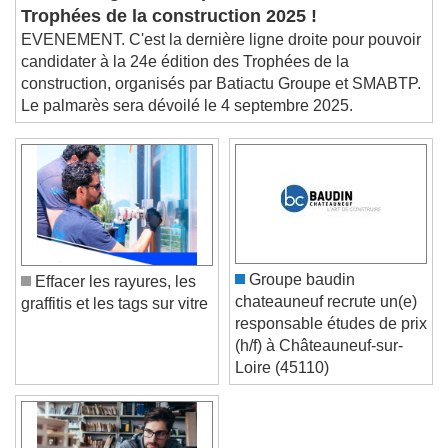
Dernière ligne droite pour candidater aux
This is a modal window.
Trophées de la construction 2025 !
Beginning of dialog window. Escape will cancel
EVENEMENT. C'est la dernière ligne droite pour pouvoir
and close the window.
candidater à la 24e édition des Trophées de la
Text
construction, organisés par Batiactu Groupe et SMABTP.
Le palmarès sera dévoilé le 4 septembre 2025.
Color
Opacity
Text Background
Color
Opacity
Caption Area Background
Color
Opacity
Groupe baudin
Effacer les rayures, les
Font Size
chateauneuf recrute un(e)
graffitis et les tags sur vitre
responsable études de prix
(h/f) à Châteauneuf-sur-
Text Edge Style
Loire (45110)