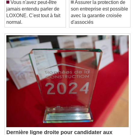
/
Vous n'avez peut-être
Assurer la protection de
Duration
-:-
jamais entendu parler de
son entreprise est possible
Loaded
:
0%
Stream Type
LIVE
LOXONE. C'est tout à fait
avec la garantie croisée
Seek to live, currently behind live
LIVE
normal.
d'associés
Remaining Time
-
0:00
1x
Playback Rate
Chapters
Chapters
Descriptions
descriptions off
, selected
Subtitles
subtitles settings
, opens subtitles
settings dialog
subtitles off
, selected
Audio Track
Picture-in-Picture
Fullscreen