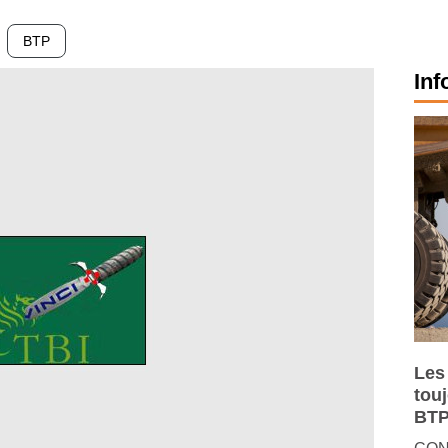
BTP
Inf
Les
tou
BTP