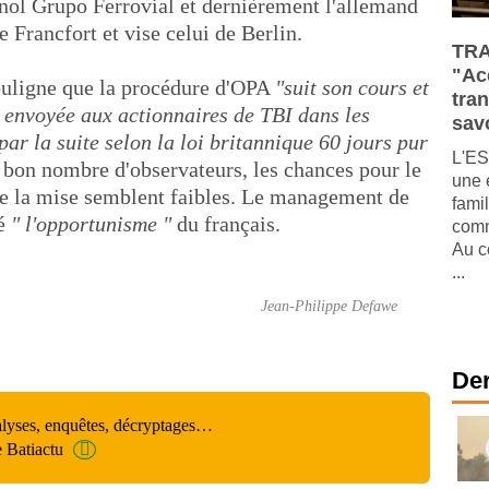
nol Grupo Ferrovial et dernièrement l'allemand
e Francfort et vise celui de Berlin.
TRA
"Ac
ouligne que la procédure d'OPA
"suit son cours et
tra
re envoyée aux actionnaires de TBI dans les
savo
par la suite selon la loi britannique 60 jours pur
L'ES
 bon nombre d'observateurs, les chances pour le
une 
e la mise semblent faibles. Le management de
fami
ié
" l'opportunisme "
du français.
comm
Au c
...
Jean-Philippe Defawe
Der
alyses, enquêtes, décryptages…
e Batiactu