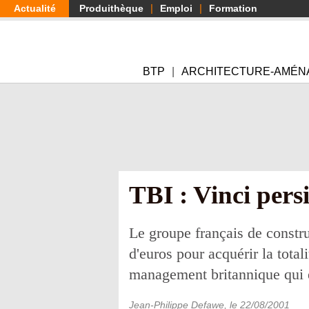
Aller
Actualité
Produithèque
Emploi
Formation
au
contenu
principal
BTP
ARCHITECTURE-AMÉN
TBI : Vinci pers
Le groupe français de constru
d'euros pour acquérir la tota
management britannique qui é
Jean-Philippe Defawe
, le
22/08/2001